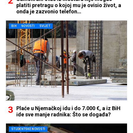
platiti pretragu o kojoj mu je ovisio život, a
onda je zazvonio telefon…
BIH
NOVOSTI
SVIJET
Plaće u Njemačkoj idu i do 7.000 €, a iz BiH
ide sve manje radnika: Što se događa?
STUDENTSKE NOVOSTI