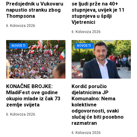
Predsjednik u Vukovaru
se ljudi prže na 40+
napustio stranku zbog
stupnjeva, uvijek je 11
Thompsona
stupnjeva u špilji
Vjetrenici
6. Kolovoza 2026.
6. Kolovoza 2026.
NOVOSTI
NOVOSTI
KONAČNE BROJKE:
Kordić poručio
MladiFest ove godine
djelatnicima JP
okupio mlade iz čak 73
Komunalno: Nema
zemlje svijeta
kolektivne
odgovornosti, svaki
6. Kolovoza 2026.
slučaj će biti posebno
razmatran
6. Kolovoza 2026.