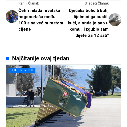
Raniji Članak
Sljedeći Članak
Četiri mlada hrvatska
Dječaka bolio trbuh,
nogometaša među
liječnici ga pustili
100 s najvećim rastom
kući, a onda je pao u
cijene
komu: "Izgubio sam
dijete za 12 sati"
Najčitanije ovaj tjedan
BIH
NOVOSTI