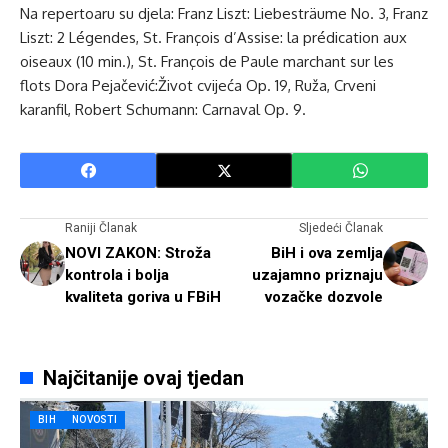
Na repertoaru su djela: Franz Liszt: Liebesträume No. 3, Franz
Liszt: 2 Légendes, St. François d’Assise: la prédication aux
oiseaux (10 min.), St. François de Paule marchant sur les
flots Dora Pejačević:Život cvijeća Op. 19, Ruža, Crveni
karanfil, Robert Schumann: Carnaval Op. 9.
Raniji Članak
Sljedeći Članak
NOVI ZAKON: Stroža
BiH i ova zemlja
kontrola i bolja
uzajamno priznaju
kvaliteta goriva u FBiH
vozačke dozvole
Najčitanije ovaj tjedan
BIH
NOVOSTI