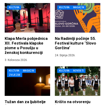
KULTURA
KULTURA
MAGAZIN
Klapa Merla pobjednica
Na Radimlji počinje 55.
XII. Festivala klapske
Festival kulture ‘Slovo
pisme u Posušju u
Gorčina’
ženskoj konkurenciji
24. Srpnja 2026.
3. Kolovoza 2026.
KULTURA
MAGAZIN
KULTURA
NOVOSTI
ZVIJEZDE
Tužan dan za ljubitelje
Krišto na otvorenju