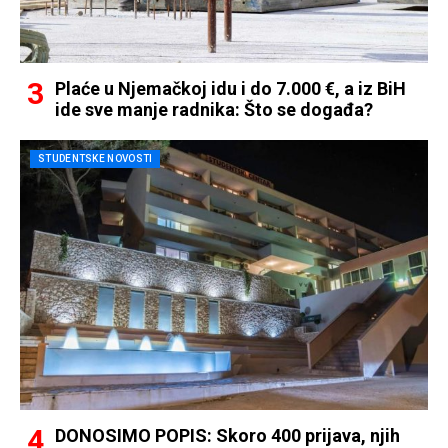
Plaće u Njemačkoj idu i do 7.000 €, a iz BiH
ide sve manje radnika: Što se događa?
STUDENTSKE NOVOSTI
DONOSIMO POPIS: Skoro 400 prijava, njih