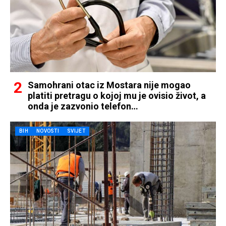
Samohrani otac iz Mostara nije mogao
platiti pretragu o kojoj mu je ovisio život, a
onda je zazvonio telefon…
BIH
NOVOSTI
SVIJET