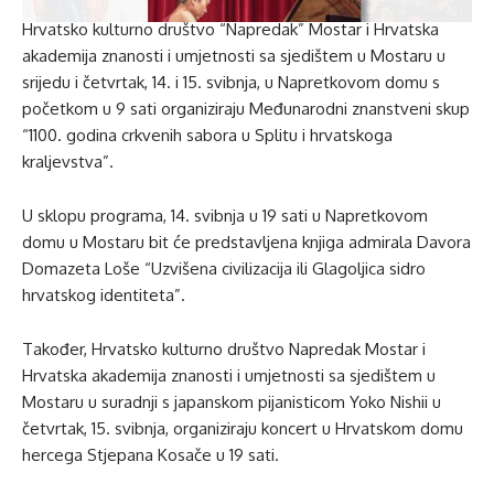
Hrvatsko kulturno društvo “Napredak” Mostar i Hrvatska
akademija znanosti i umjetnosti sa sjedištem u Mostaru u
srijedu i četvrtak, 14. i 15. svibnja, u Napretkovom domu s
početkom u 9 sati organiziraju Međunarodni znanstveni skup
“1100. godina crkvenih sabora u Splitu i hrvatskoga
kraljevstva”.
U sklopu programa, 14. svibnja u 19 sati u Napretkovom
domu u Mostaru bit će predstavljena knjiga admirala Davora
Domazeta Loše “Uzvišena civilizacija ili Glagoljica sidro
hrvatskog identiteta”.
Također, Hrvatsko kulturno društvo Napredak Mostar i
Hrvatska akademija znanosti i umjetnosti sa sjedištem u
Mostaru u suradnji s japanskom pijanisticom Yoko Nishii u
četvrtak, 15. svibnja, organiziraju koncert u Hrvatskom domu
hercega Stjepana Kosače u 19 sati.