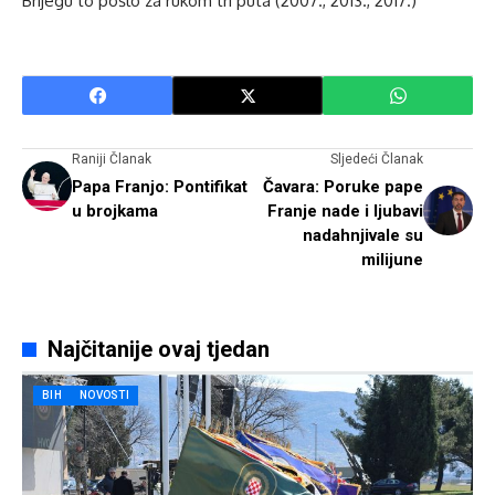
Brijegu to pošlo za rukom tri puta (2007., 2013., 2017.)
Raniji Članak
Sljedeći Članak
Papa Franjo: Pontifikat
Čavara: Poruke pape
u brojkama
Franje nade i ljubavi
nadahnjivale su
milijune
Najčitanije ovaj tjedan
BIH
NOVOSTI