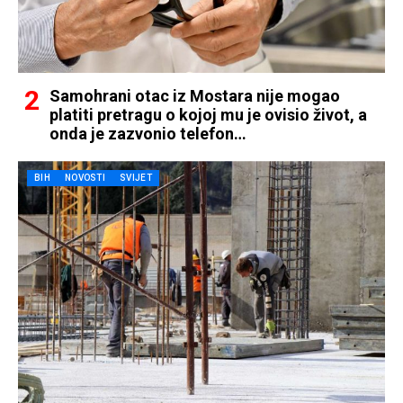
Samohrani otac iz Mostara nije mogao
platiti pretragu o kojoj mu je ovisio život, a
onda je zazvonio telefon…
BIH
NOVOSTI
SVIJET