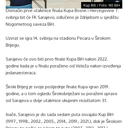
Kup Bih / Foto: NS BiH
Domaćin prve utakmice finala Kupa Bosne i Hercegovine 7.
svibnja bit će FK Sarajevo, odlučeno je ždrijebom u sjedištu
Nogometnog saveza BiH.
Uzvrat se igra 14. svibnja na stadionu Pecara u Širokom
Brijegu.
Sarajevu će ovo biti prvo finale Kupa BiH nakon 2022.
godine kada je u finalu poraženo od Veleža nakon izvođenja
jedanaesteraca.
Široki Brijeg je svoje posljednje finale Kupa igrao 2019.
godine, a u tom ogledu Širokobriježani su poraženi upravo
od Sarajeva u dvije utakmice ukupnim rezultatom 3:1.
Inače, Sarajevo je do sada sedam puta osvajalo Kup BiH
(1997., 1998., 2002., 2005., 2014., 2019., 2021.), dok je Širokom