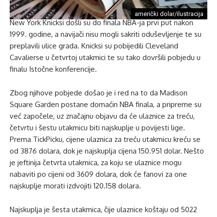
američki dolar/ilustracija
New York Knicksi došli su do finala NBA-ja prvi put nakon
1999. godine, a navijači nisu mogli sakriti oduševljenje te su
preplavili ulice grada. Knicksi su pobijedili Cleveland
Cavalierse u četvrtoj utakmici te su tako dovršili pobjedu u
finalu Istočne konferencije.
Zbog njihove pobjede došao je i red na to da Madison
Square Garden postane domaćin NBA finala, a pripreme su
već započele, uz značajnu objavu da će ulaznice za treću,
četvrtu i šestu utakmicu biti najskuplje u povijesti lige.
Prema TickPicku, cijene ulaznica za treću utakmicu kreću se
od 3876 dolara, dok je najskuplja cijena 150.951 dolar. Nešto
je jeftinija četvrta utakmica, za koju se ulaznice mogu
nabaviti po cijeni od 3609 dolara, dok će fanovi za one
najskuplje morati izdvojiti 120.158 dolara.
Najskuplja je šesta utakmica, čije ulaznice koštaju od 5022