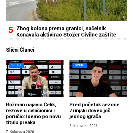
Zbog kolona prema granici, načelnik
Konavala aktivirao Stožer Civilne zaštite
Slični Članci
SPORT
SPORT
Rožman najavio Čelik,
Pred početak sezone
rezove u svlačionici i
Zrinjski doveo još
poručio: Idemo po novu
jednog igrača
titulu prvaka
6. Kolovoza 2026.
7. Kolovoza 2026.