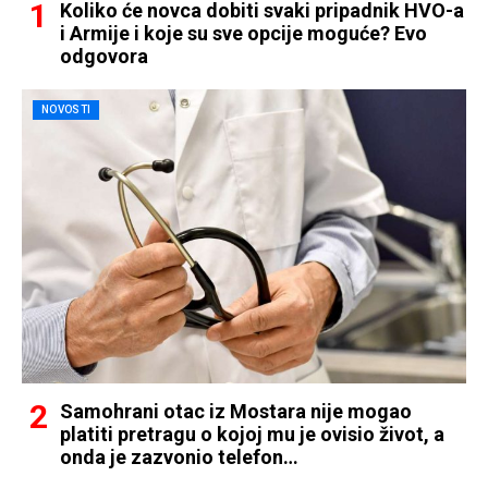
Koliko će novca dobiti svaki pripadnik HVO-a
i Armije i koje su sve opcije moguće? Evo
odgovora
NOVOSTI
Samohrani otac iz Mostara nije mogao
platiti pretragu o kojoj mu je ovisio život, a
onda je zazvonio telefon…