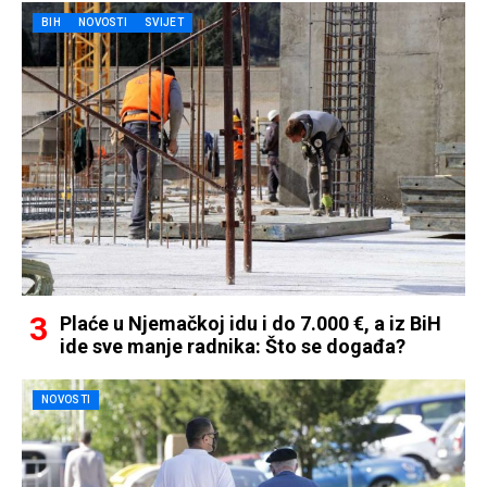
BIH
NOVOSTI
SVIJET
Plaće u Njemačkoj idu i do 7.000 €, a iz BiH
ide sve manje radnika: Što se događa?
NOVOSTI