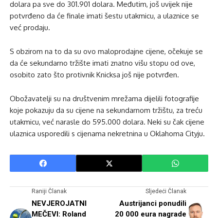
dolara pa sve do 301.901 dolara. Međutim, još uvijek nije
potvrđeno da će finale imati šestu utakmicu, a ulaznice se
već prodaju.
S obzirom na to da su ovo maloprodajne cijene, očekuje se
da će sekundarno tržište imati znatno višu stopu od ove,
osobito zato što protivnik Knicksa još nije potvrđen.
Obožavatelji su na društvenim mrežama dijelili fotografije
koje pokazuju da su cijene na sekundarnom tržištu, za treću
utakmicu, već narasle do 595.000 dolara. Neki su čak cijene
ulaznica usporedili s cijenama nekretnina u Oklahoma Cityju.
Raniji Članak
Sljedeći Članak
NEVJEROJATNI
Austrijanci ponudili
MEČEVI: Roland
20 000 eura nagrade