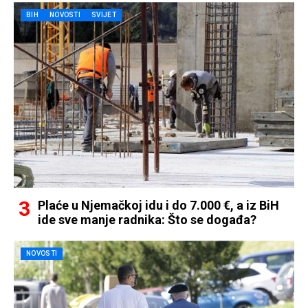
BIH
NOVOSTI
SVIJET
Plaće u Njemačkoj idu i do 7.000 €, a iz BiH
ide sve manje radnika: Što se događa?
NOVOSTI