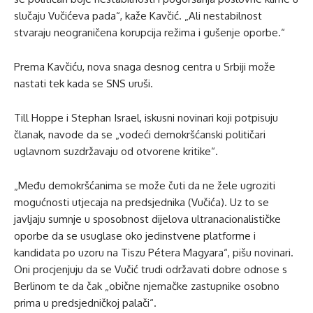
slučaju Vučićeva pada“, kaže Kavčić. „Ali nestabilnost
stvaraju neograničena korupcija režima i gušenje oporbe.“
Prema Kavčiću, nova snaga desnog centra u Srbiji može
nastati tek kada se SNS uruši.
Till Hoppe i Stephan Israel, iskusni novinari koji potpisuju
članak, navode da se „vodeći demokršćanski političari
uglavnom suzdržavaju od otvorene kritike“.
„Među demokršćanima se može čuti da ne žele ugroziti
mogućnosti utjecaja na predsjednika (Vučića). Uz to se
javljaju sumnje u sposobnost dijelova ultranacionalističke
oporbe da se usuglase oko jedinstvene platforme i
kandidata po uzoru na Tiszu Pétera Magyara“, pišu novinari.
Oni procjenjuju da se Vučić trudi održavati dobre odnose s
Berlinom te da čak „obične njemačke zastupnike osobno
prima u predsjedničkoj palači“.