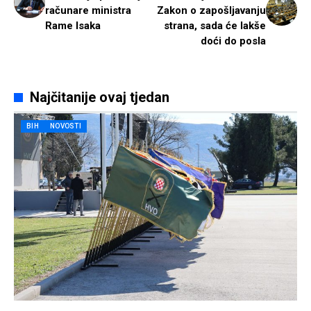
računare ministra
Zakon o zapošljavanju
Rame Isaka
strana, sada će lakše
doći do posla
Najčitanije ovaj tjedan
BIH
NOVOSTI