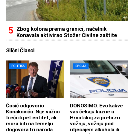
Zbog kolona prema granici, načelnik
Konavala aktivirao Stožer Civilne zaštite
Slični Članci
POLITIKA
REGIJA
Ćosić odgovorio
DONOSIMO: Evo kakve
Konakoviću: Nije važno
vas čekaju kazne u
treći ili pet entitet, ali
Hrvatskoj za prebrzu
mora biti na temelju
vožnju, vožnju pod
dogovora tri naroda
utjecajem alkohola ili