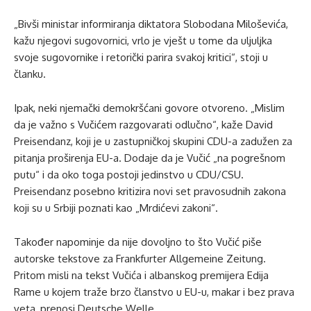
„Bivši ministar informiranja diktatora Slobodana Miloševića,
kažu njegovi sugovornici, vrlo je vješt u tome da uljuljka
svoje sugovornike i retorički parira svakoj kritici“, stoji u
članku.
Ipak, neki njemački demokršćani govore otvoreno. „Mislim
da je važno s Vučićem razgovarati odlučno“, kaže David
Preisendanz, koji je u zastupničkoj skupini CDU-a zadužen za
pitanja proširenja EU-a. Dodaje da je Vučić „na pogrešnom
putu“ i da oko toga postoji jedinstvo u CDU/CSU.
Preisendanz posebno kritizira novi set pravosudnih zakona
koji su u Srbiji poznati kao „Mrdićevi zakoni“.
Također napominje da nije dovoljno to što Vučić piše
autorske tekstove za Frankfurter Allgemeine Zeitung.
Pritom misli na tekst Vučića i albanskog premijera Edija
Rame u kojem traže brzo članstvo u EU-u, makar i bez prava
veta, prenosi Deutsche Welle.