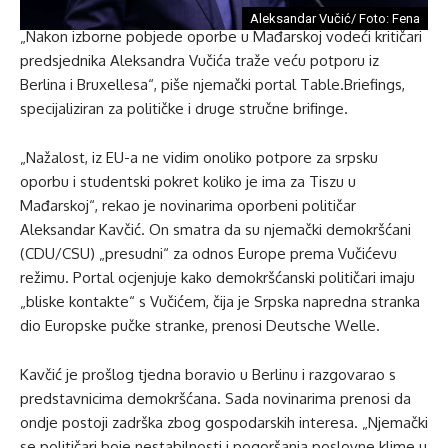
Aleksandar Vučić/ Foto: Fena
„Nakon izborne pobjede oporbe u Mađarskoj vodeći kritičari
predsjednika Aleksandra Vučića traže veću potporu iz
Berlina i Bruxellesa“, piše njemački portal Table.Briefings,
specijaliziran za političke i druge stručne brifinge.
„Nažalost, iz EU-a ne vidim onoliko potpore za srpsku
oporbu i studentski pokret koliko je ima za Tiszu u
Mađarskoj“, rekao je novinarima oporbeni političar
Aleksandar Kavčić. On smatra da su njemački demokršćani
(CDU/CSU) „presudni“ za odnos Europe prema Vučićevu
režimu. Portal ocjenjuje kako demokršćanski političari imaju
„bliske kontakte“ s Vučićem, čija je Srpska napredna stranka
dio Europske pučke stranke, prenosi Deutsche Welle.
Kavčić je prošlog tjedna boravio u Berlinu i razgovarao s
predstavnicima demokršćana. Sada novinarima prenosi da
ondje postoji zadrška zbog gospodarskih interesa. „Njemački
se političari boje nestabilnosti i pogoršanja poslovne klime u