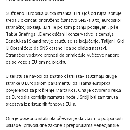
Službeno, Europska pučka stranka (EPP) još od rujna ispituje
treba li okončati pridruženo članstvo SNS-a u toj europskoj
stranačkoj obitelji. „EPP je po tom pitanju podijeljen“, piše
Table.Briefings. „Demokršćani i konzervativci iz zemalja
Beneluksa i Skandinavije zalažu se za isključenje. Talijani, Grci
ili Ciprani žele da SNS ostane i da se dijalog nastavi.
Stranačko vodstvo prenosi da primjećuje Vučićeve napore
da se veze s EU-om ne prekinu.“
U tekstu se navodi da znatno oštriji stav zauzimaju druge
stranke u Europskom parlamentu, pa i sama europska
povjerenica za proširenje Marta Kos. Ona je otvoreno rekla
da Europska komisija razmatra hoće li Srbiji biti zamrznuta
sredstva iz pristupnih fondova EU-a.
Ona je posebno istaknula očekivanje da vlasti „u potpunosti
usklade“ pravosudne zakone s preporukama Venecijanske