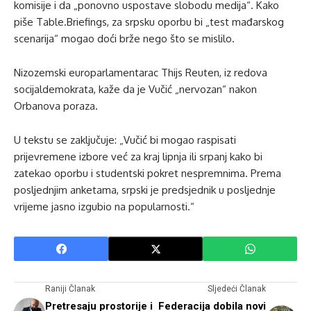
komisije i da „ponovno uspostave slobodu medija“. Kako
piše Table.Briefings, za srpsku oporbu bi „test mađarskog
scenarija“ mogao doći brže nego što se mislilo.
Nizozemski europarlamentarac Thijs Reuten, iz redova
socijaldemokrata, kaže da je Vučić „nervozan“ nakon
Orbanova poraza.
U tekstu se zaključuje: „Vučić bi mogao raspisati
prijevremene izbore već za kraj lipnja ili srpanj kako bi
zatekao oporbu i studentski pokret nespremnima. Prema
posljednjim anketama, srpski je predsjednik u posljednje
vrijeme jasno izgubio na popularnosti.“
Raniji Članak
Sljedeći Članak
Pretresaju prostorije i
Federacija dobila novi