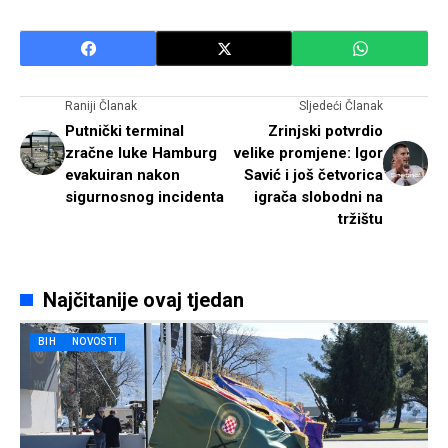
Raniji Članak
Sljedeći Članak
Putnički terminal
Zrinjski potvrdio
zračne luke Hamburg
velike promjene: Igor
evakuiran nakon
Savić i još četvorica
sigurnosnog incidenta
igrača slobodni na
tržištu
Najčitanije ovaj tjedan
BIH
NOVOSTI