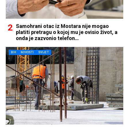
Samohrani otac iz Mostara nije mogao
platiti pretragu o kojoj mu je ovisio život, a
onda je zazvonio telefon…
BIH
NOVOSTI
SVIJET