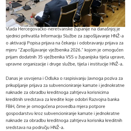
Vlada Hercegovačko-neretvanske županije na današnjoj je
sjednici prihvatila Informaciju Službe za zapošljavanje HNŽ-a
o aktivaciji Popisa prijava na čekanju i odobravanju prijava za
mjeru ”Zapošljavanje vježbenika 2026.” kojom je omogućen
prijam dodatnih 35 vježbenika VSS u županijska tijela uprave,
upravne organizacije i druge službe, tijela i institucije HNŽ-a.
Danas je usvojena i Odluka o raspisivanju Javnoga poziva za
prikupljanje prijava za subvencioniranje kamate i jednokratne
naknade za obradbu kreditnoga zahtjeva korisnicima
kreditnih sredstava za kredite koje odobri Razvojna banka
FBiH, čime je omogućena provedba mjera potpore
gospodarstvu kroz subvencioniranje kamate i jednokratne
naknade za obradbu kreditnoga zahtjeva korisnika kreditnih
sredstava na području HNŽ-a.