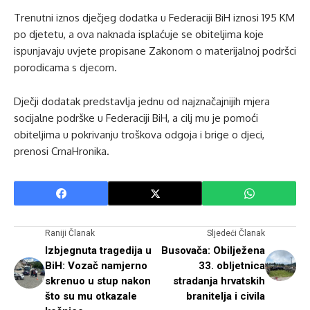
Trenutni iznos dječjeg dodatka u Federaciji BiH iznosi 195 KM
po djetetu, a ova naknada isplaćuje se obiteljima koje
ispunjavaju uvjete propisane Zakonom o materijalnoj podršci
porodicama s djecom.
Dječji dodatak predstavlja jednu od najznačajnijih mjera
socijalne podrške u Federaciji BiH, a cilj mu je pomoći
obiteljima u pokrivanju troškova odgoja i brige o djeci,
prenosi CrnaHronika.
Raniji Članak
Sljedeći Članak
Izbjegnuta tragedija u
Busovača: Obilježena
BiH: Vozač namjerno
33. obljetnica
skrenuo u stup nakon
stradanja hrvatskih
što su mu otkazale
branitelja i civila