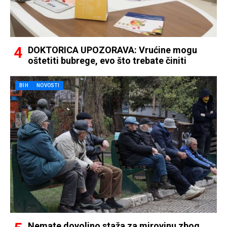
DOKTORICA UPOZORAVA: Vrućine mogu
oštetiti bubrege, evo što trebate činiti
BIH
NOVOSTI
Nemate dovoljno staža za mirovinu zbog