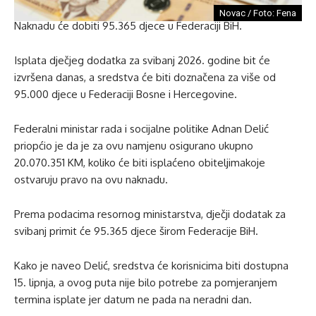
Novac / Foto: Fena
Naknadu će dobiti 95.365 djece u Federaciji BiH.
Isplata dječjeg dodatka za svibanj 2026. godine bit će
izvršena danas, a sredstva će biti doznačena za više od
95.000 djece u Federaciji Bosne i Hercegovine.
Federalni ministar rada i socijalne politike Adnan Delić
priopćio je da je za ovu namjenu osigurano ukupno
20.070.351 KM, koliko će biti isplaćeno obiteljimakoje
ostvaruju pravo na ovu naknadu.
Prema podacima resornog ministarstva, dječji dodatak za
svibanj primit će 95.365 djece širom Federacije BiH.
Kako je naveo Delić, sredstva će korisnicima biti dostupna
15. lipnja, a ovog puta nije bilo potrebe za pomjeranjem
termina isplate jer datum ne pada na neradni dan.