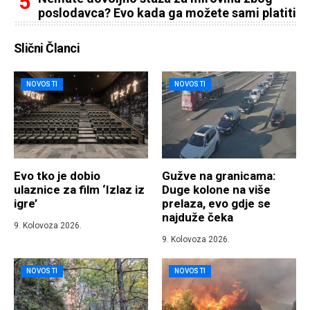
poslodavca? Evo kada ga možete sami platiti
Slični Članci
NOVOSTI
NOVOSTI
Evo tko je dobio
Gužve na granicama:
ulaznice za film ‘Izlaz iz
Duge kolone na više
igre’
prelaza, evo gdje se
najduže čeka
9. Kolovoza 2026.
9. Kolovoza 2026.
NOVOSTI
NOVOSTI