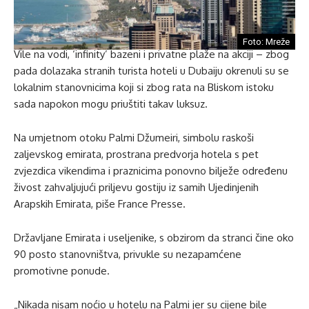
Foto: Mreže
Vile na vodi, ‘infinity’ bazeni i privatne plaže na akciji – zbog
pada dolazaka stranih turista hoteli u Dubaiju okrenuli su se
lokalnim stanovnicima koji si zbog rata na Bliskom istoku
sada napokon mogu priuštiti takav luksuz.
Na umjetnom otoku Palmi Džumeiri, simbolu raskoši
zaljevskog emirata, prostrana predvorja hotela s pet
zvjezdica vikendima i praznicima ponovno bilježe određenu
živost zahvaljujući priljevu gostiju iz samih Ujedinjenih
Arapskih Emirata, piše France Presse.
Državljane Emirata i useljenike, s obzirom da stranci čine oko
90 posto stanovništva, privukle su nezapamćene
promotivne ponude.
„Nikada nisam noćio u hotelu na Palmi jer su cijene bile