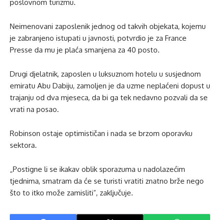
poslovnom turizmu.
Neimenovani zaposlenik jednog od takvih objekata, kojemu
je zabranjeno istupati u javnosti, potvrdio je za France
Presse da mu je plaća smanjena za 40 posto.
Drugi djelatnik, zaposlen u luksuznom hotelu u susjednom
emiratu Abu Dabiju, zamoljen je da uzme neplaćeni dopust u
trajanju od dva mjeseca, da bi ga tek nedavno pozvali da se
vrati na posao.
Robinson ostaje optimističan i nada se brzom oporavku
sektora.
„Postigne li se ikakav oblik sporazuma u nadolazećim
tjednima, smatram da će se turisti vratiti znatno brže nego
što to itko može zamisliti”, zaključuje.