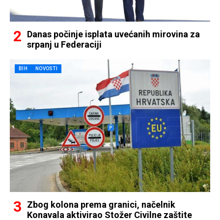
Danas počinje isplata uvećanih mirovina za
srpanj u Federaciji
BIH
NOVOSTI
Zbog kolona prema granici, načelnik
Konavala aktivirao Stožer Civilne zaštite