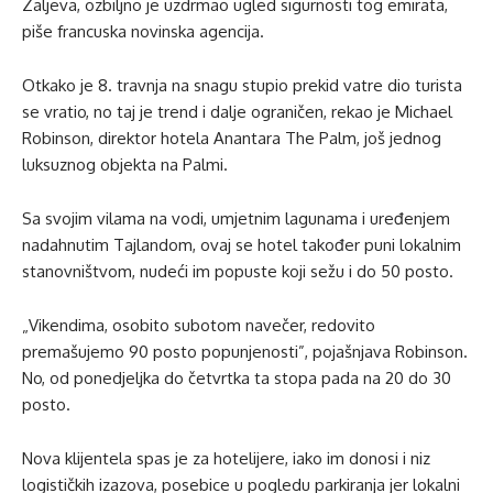
Zaljeva, ozbiljno je uzdrmao ugled sigurnosti tog emirata,
piše francuska novinska agencija.
Otkako je 8. travnja na snagu stupio prekid vatre dio turista
se vratio, no taj je trend i dalje ograničen, rekao je Michael
Robinson, direktor hotela Anantara The Palm, još jednog
luksuznog objekta na Palmi.
Sa svojim vilama na vodi, umjetnim lagunama i uređenjem
nadahnutim Tajlandom, ovaj se hotel također puni lokalnim
stanovništvom, nudeći im popuste koji sežu i do 50 posto.
„Vikendima, osobito subotom navečer, redovito
premašujemo 90 posto popunjenosti”, pojašnjava Robinson.
No, od ponedjeljka do četvrtka ta stopa pada na 20 do 30
posto.
Nova klijentela spas je za hotelijere, iako im donosi i niz
logističkih izazova, posebice u pogledu parkiranja jer lokalni