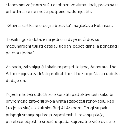
stanovnici većinom stižu osobnim vozilima. Ipak, praznina u
prihodima se ne može potpuno nadomjestiti.
„Glavna razlika je u duljini boravka”, naglašava Robinson.
„Lokalni gosti dolaze na jednu ili dvije noći dok su
međunarodni turisti ostajali tjedan, deset dana, a ponekad i
po dva tjedna”.
Za sada, zahvaljujući lokalnim posjetiteljima, Anantara The
Palm uspijeva zadržati profitabilnost bez otpuštanja radnika,
dodaje on.
Pojedini hoteli odlučili su iskoristiti pad aktivnosti kako bi
privremeno zatvorili svoja vrata i započeli renovaciju, kao
što je to slučaj s kultnim Burj Al Arabom. Drugi su pak
pribjegli smanjenju broja zaposlenih ili rezanju plaća,
posebice objekti u središtu grada koji znatno više ovise o