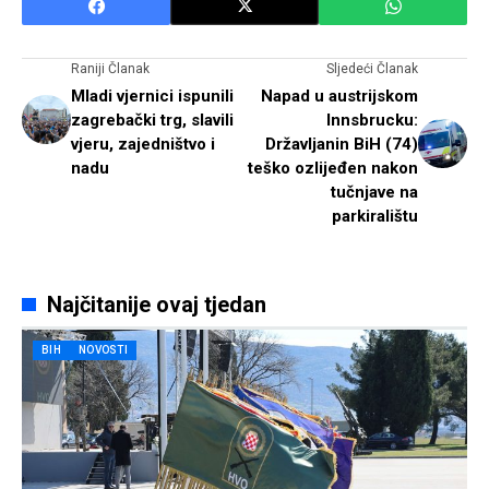
Raniji Članak
Sljedeći Članak
Mladi vjernici ispunili
Napad u austrijskom
zagrebački trg, slavili
Innsbrucku:
vjeru, zajedništvo i
Državljanin BiH (74)
nadu
teško ozlijeđen nakon
tučnjave na
parkiralištu
Najčitanije ovaj tjedan
BIH
NOVOSTI