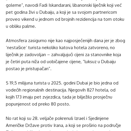
goleme”, navodi Fadi Iskandarani, libanonski liječnik koji već
pet godina živi u Dubaiju, a koji je sa svojom partnericom
proveo vikend u jednom od brojnih rezidencija na tom otoku
u obliku palme.
Atmosfera zasigurno nije kao najposjećenijih dana jer je zbog
‘nestašice’ turista nekoliko katova hotela zatvoreno, no
liječnik je zadovoljan – zahvaljujući cijeni za stanovnike koja
je četiri puta niža od uobičajene cijene, “luksuz u Dubaiju
postao je pristupačan”.
S 19,5 milijuna turista u 2025. godini Dubai je bio jedna od
vodećih regionalnih destinacija. Njegovih 827 hotela, od
kojih 173 imaju pet zvjezdica, tada je bilježilo prosječnu
popunjenost od preko 80 posto.
No rat koji su 28. veljače pokrenuli Izrael i Sjedinjene
Američke Države protiv Irana, a koji se proširio na područje