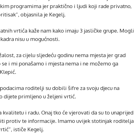
m programima jer praktično i ljudi koji rade privatno,
ritisak”, objasnila je Kegelj.
atnih vrtića kaže nam kako imaju 3 jasličke grupe. Mogli
g kadra nisu u mogućnosti.
alost, za cijelu sljedeću godinu nema mjesta jer grad
ako se i mi ponašamo i mjesta nema i ne možemo ga
Klepić.
acima roditelji su dobili šifre za svoju djecu na
 dijete primljeno u željeni vrtić.
 kvalitetu i radu. Onaj tko će vjerovati da su to unaprijed
ti protiv te informacije. Imamo uvijek stotinjak roditelja
tić”, ističe Kegelj.