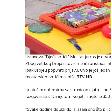
Ustanova “Dječji vrtići” Mostar jutros je otvori
Zbog velikog broja istovremenih pristupa inte
ipak uspjeli popuniti prijavu. Ovo je još jeda
mostarskim vrtićima, piše
RTV-HB
.
Unatoč problemima sa stranicom, jutros od 8 
razgovarali s Danijelom Kegelj, stiglo je 350
“Svake godine dolazi do izražaja ono što pri