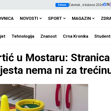
Četvrtak , 6 kolovoz 2026
Danas
OVNICA
NOVOSTI
SPORT
MAGAZIN
ZDR
jet
Tehnologija
Znanost
Crna Kronika
Student
rtić u Mostaru: Stranica
esta nema ni za trećinu