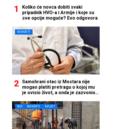
Koliko će novca dobiti svaki
pripadnik HVO-a i Armije i koje su
sve opcije moguće? Evo odgovora
NOVOSTI
Samohrani otac iz Mostara nije
mogao platiti pretragu o kojoj mu
je ovisio život, a onda je zazvonio
telefon…
BIH
NOVOSTI
SVIJET