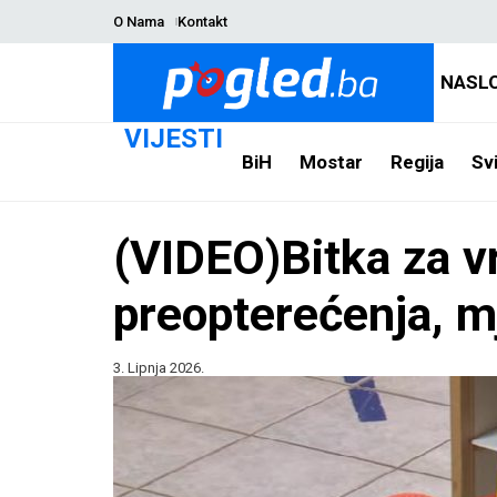
O Nama
Kontakt
NASL
VIJESTI
BiH
Mostar
Regija
Svi
(VIDEO)Bitka za v
preopterećenja, mj
3. Lipnja 2026.