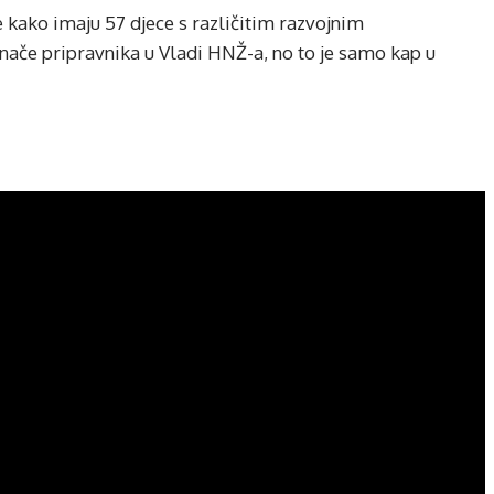
e kako imaju 57 djece s različitim razvojnim
inače pripravnika u Vladi HNŽ-a, no to je samo kap u