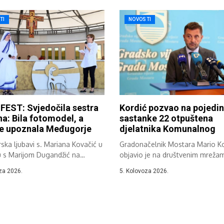
TI
NOVOSTI
FEST: Svjedočila sestra
Kordić pozvao na pojedi
a: Bila fotomodel, a
sastanke 22 otpuštena
je upoznala Međugorje
djelatnika Komunalnog
ska ljubavi s. Mariana Kovačić u
Gradonačelnik Mostara Mario Ko
u s Marijom Dugandžić na
objavio je na društvenim mreža
...
informaciju koju prenosimo...
za 2026.
5. Kolovoza 2026.