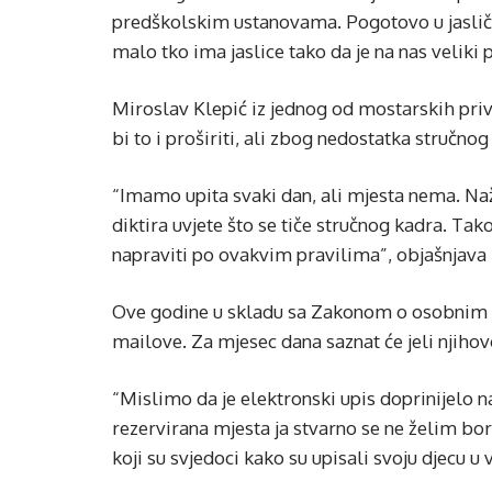
predškolskim ustanovama. Pogotovo u jaslički
malo tko ima jaslice tako da je na nas veliki p
Miroslav Klepić iz jednog od mostarskih priv
bi to i proširiti, ali zbog nedostatka stručno
“Imamo upita svaki dan, ali mjesta nema. Naž
diktira uvjete što se tiče stručnog kadra. T
napraviti po ovakvim pravilima”, objašnjava 
Ove godine u skladu sa Zakonom o osobnim pod
mailove. Za mjesec dana saznat će jeli njihovo
“Mislimo da je elektronski upis doprinijelo na
rezervirana mjesta ja stvarno se ne želim bori
koji su svjedoci kako su upisali svoju djecu u vr