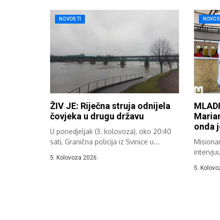
NOVOSTI
NOVOS
ŽIV JE: Riječna struja odnijela
MLADI
čovjeka u drugu državu
Marian
onda 
U ponedjeljak (3. kolovoza), oko 20:40
sati, Granična policija iz Svinice u...
Misionar
intervju
5. Kolovoza 2026.
vanjskom
5. Kolovo