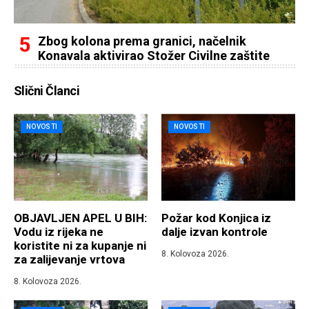
Zbog kolona prema granici, načelnik
Konavala aktivirao Stožer Civilne zaštite
Slični Članci
NOVOSTI
NOVOSTI
OBJAVLJEN APEL U BIH:
Požar kod Konjica iz
Vodu iz rijeka ne
dalje izvan kontrole
koristite ni za kupanje ni
8. Kolovoza 2026.
za zalijevanje vrtova
8. Kolovoza 2026.