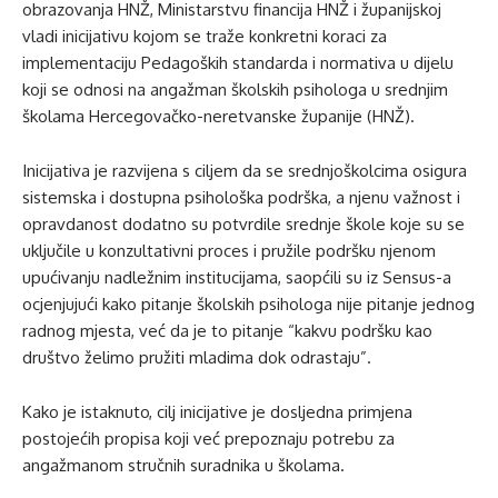
obrazovanja HNŽ, Ministarstvu financija HNŽ i županijskoj
vladi inicijativu kojom se traže konkretni koraci za
implementaciju Pedagoških standarda i normativa u dijelu
koji se odnosi na angažman školskih psihologa u srednjim
školama Hercegovačko-neretvanske županije (HNŽ).
Inicijativa je razvijena s ciljem da se srednjoškolcima osigura
sistemska i dostupna psihološka podrška, a njenu važnost i
opravdanost dodatno su potvrdile srednje škole koje su se
uključile u konzultativni proces i pružile podršku njenom
upućivanju nadležnim institucijama, saopćili su iz Sensus-a
ocjenjujući kako pitanje školskih psihologa nije pitanje jednog
radnog mjesta, već da je to pitanje “kakvu podršku kao
društvo želimo pružiti mladima dok odrastaju”.
Kako je istaknuto, cilj inicijative je dosljedna primjena
postojećih propisa koji već prepoznaju potrebu za
angažmanom stručnih suradnika u školama.