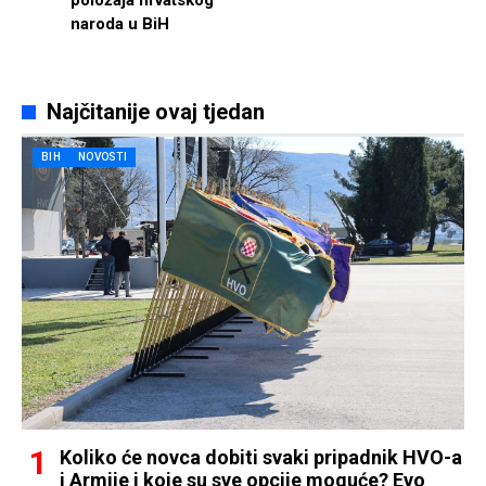
položaja hrvatskog
naroda u BiH
Najčitanije ovaj tjedan
BIH
NOVOSTI
Koliko će novca dobiti svaki pripadnik HVO-a
i Armije i koje su sve opcije moguće? Evo