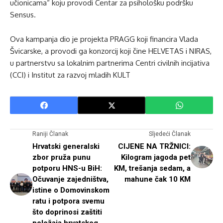
učionicama“ koju provodi Centar za psihološku podršku
Sensus.
Ova kampanja dio je projekta PRAGG koji financira Vlada
Švicarske, a provodi ga konzorcij koji čine HELVETAS i NIRAS,
u partnerstvu sa lokalnim partnerima Centri civilnih incijativa
(CCI) i Institut za razvoj mladih KULT
Raniji Članak
Sljedeći Članak
Hrvatski generalski
CIJENE NA TRŽNICI:
zbor pruža punu
Kilogram jagoda pet
potporu HNS-u BiH:
KM, trešanja sedam, a
Očuvanje zajedništva,
mahune čak 10 KM
istine o Domovinskom
ratu i potpora svemu
što doprinosi zaštiti