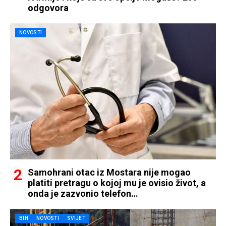
odgovora
NOVOSTI
Samohrani otac iz Mostara nije mogao
platiti pretragu o kojoj mu je ovisio život, a
onda je zazvonio telefon…
BIH
NOVOSTI
SVIJET