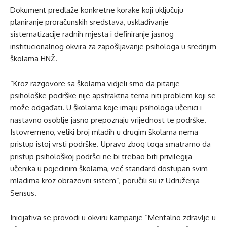
Dokument predlaže konkretne korake koji uključuju
planiranje proračunskih sredstava, usklađivanje
sistematizacije radnih mjesta i definiranje jasnog
institucionalnog okvira za zapošljavanje psihologa u srednjim
školama HNŽ.
“Kroz razgovore sa školama vidjeli smo da pitanje
psihološke podrške nije apstraktna tema niti problem koji se
može odgađati. U školama koje imaju psihologa učenici i
nastavno osoblje jasno prepoznaju vrijednost te podrške.
Istovremeno, veliki broj mladih u drugim školama nema
pristup istoj vrsti podrške. Upravo zbog toga smatramo da
pristup psihološkoj podršci ne bi trebao biti privilegija
učenika u pojedinim školama, već standard dostupan svim
mladima kroz obrazovni sistem”, poručili su iz Udruženja
Sensus.
Inicijativa se provodi u okviru kampanje “Mentalno zdravlje u