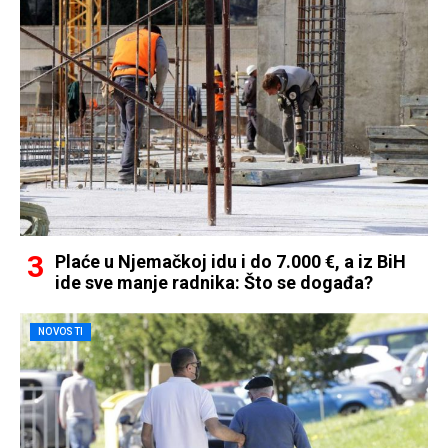
Plaće u Njemačkoj idu i do 7.000 €, a iz BiH
ide sve manje radnika: Što se događa?
NOVOSTI