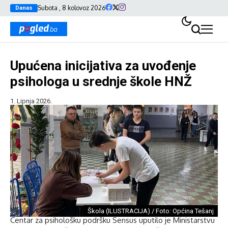
Subota , 8 kolovoz 2026
Danas
Upućena inicijativa za uvođenje
psihologa u srednje škole HNŽ
1. Lipnja 2026.
Škola (ILUSTRACIJA) / Foto: Općina Tešanj
Centar za psihološku podršku Sensus uputilo je Ministarstvu