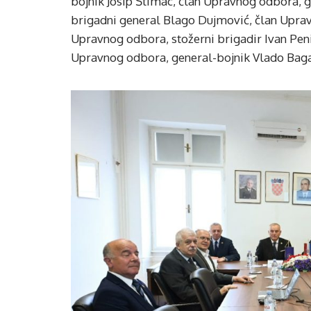
bojnik Josip Štimac, član Upravnog odbora, 
brigadni general Blago Dujmović, član Upra
Upravnog odbora, stožerni brigadir Ivan Pen
Upravnog odbora, general-bojnik Vlado Bagari