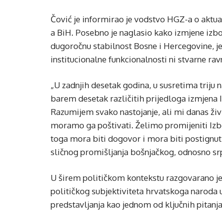
Čović je informirao je vodstvo HGZ-a o aktual
a BiH. Posebno je naglasio kako izmjene izbo
dugoročnu stabilnost Bosne i Hercegovine, je
institucionalne funkcionalnosti ni stvarne ra
„U zadnjih desetak godina, u susretima triju
barem desetak različitih prijedloga izmjena 
Razumijem svako nastojanje, ali mi danas živ
moramo ga poštivati. Želimo promijeniti Izbo
toga mora biti dogovor i mora biti postignut
sličnog promišljanja bošnjačkog, odnosno sr
U širem političkom kontekstu razgovarano je
političkog subjektiviteta hrvatskoga naroda 
predstavljanja kao jednom od ključnih pitanja