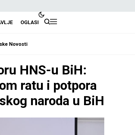
AVLJE
OGLASI
ske Novosti
poru HNS-u BiH:
om ratu i potpora
tskog naroda u BiH