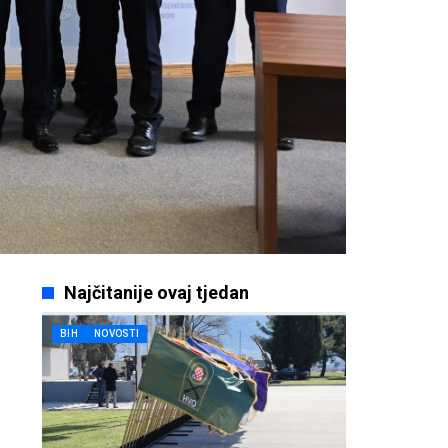
Najčitanije ovaj tjedan
BIH
NOVOSTI