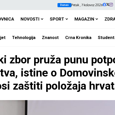
Petak , 7 kolovoz 2026
Danas
OVNICA
NOVOSTI
SPORT
MAGAZIN
ZDR
jet
Tehnologija
Znanost
Crna Kronika
Student
ki zbor pruža punu pot
tva, istine o Domovinsk
si zaštiti položaja hrva