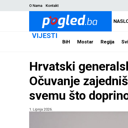
O Nama
Kontakt
NASL
VIJESTI
BiH
Mostar
Regija
Svi
Hrvatski generals
Očuvanje zajedniš
svemu što doprino
1. Lipnja 2026.