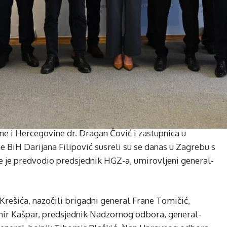
 i Hercegovine dr. Dragan Čović i zastupnica u
iH Darijana Filipović susreli su se danas u Zagrebu s
 je predvodio predsjednik HGZ-a, umirovljeni general-
rešića, nazočili brigadni general Frane Tomičić,
mir Kašpar, predsjednik Nadzornog odbora, general-