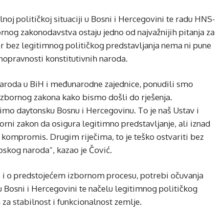
noj političkoj situaciji u Bosni i Hercegovini te radu HNS-
rnog zakonodavstva ostaju jedno od najvažnijih pitanja za
r bez legitimnog političkog predstavljanja nema ni pune
vnopravnosti konstitutivnih naroda.
 naroda u BiH i međunarodne zajednice, ponudili smo
Izbornog zakona kako bismo došli do rješenja.
imo daytonsku Bosnu i Hercegovinu. To je naš Ustav i
rni zakon da osigura legitimno predstavljanje, ali iznad
 kompromis. Drugim riječima, to je teško ostvariti bez
pskog naroda“, kazao je Čović.
 i o predstojećem izbornom procesu, potrebi očuvanja
u Bosni i Hercegovini te načelu legitimnog političkog
 za stabilnost i funkcionalnost zemlje.