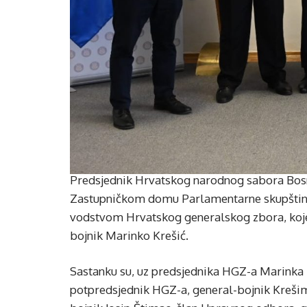
Predsjednik Hrvatskog narodnog sabora Bosne
Zastupničkom domu Parlamentarne skupštine B
vodstvom Hrvatskog generalskog zbora, koje
bojnik Marinko Krešić.
Sastanku su, uz predsjednika HGZ-a Marinka K
potpredsjednik HGZ-a, general-bojnik Kreši