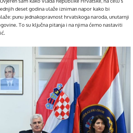
 Uvjeren sam kako Vlada Republike Hrvatske, na čelu s
dnjih deset godina ulaže izniman napor kako bi
laže: punu jednakopravnost hrvatskoga naroda, unutarnji
govine. To su ključna pitanja i na njima ćemo nastaviti
ić.