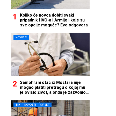
Koliko će novca dobiti svaki
pripadnik HVO-a i Armije i koje su
sve opcije moguće? Evo odgovora
NOVOSTI
Samohrani otac iz Mostara nije
mogao platiti pretragu o kojoj mu
je ovisio život, a onda je zazvonio
telefon…
BIH
NOVOSTI
SVIJET