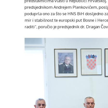
predstavnicima vlasti u Republici Hrvatskoj.
predsjednikom Andrejem Plenkovićem, poslje
poduprla ono za što se HNS BiH dosljedno za
mir i stabilnost te europski put Bosne i Herce
raditi“, poručio je predsjednik dr. Dragan Čov