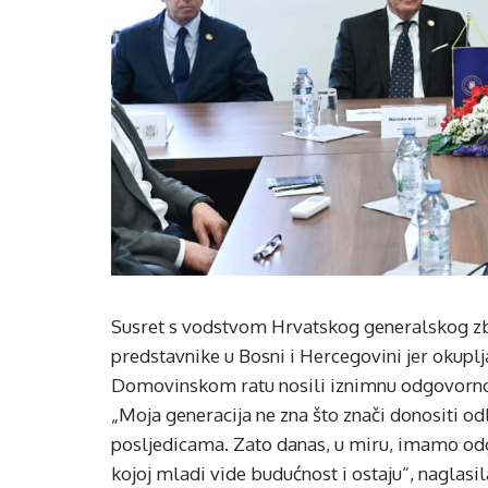
Susret s vodstvom Hrvatskog generalskog zb
predstavnike u Bosni i Hercegovini jer okuplj
Domovinskom ratu nosili iznimnu odgovornos
„Moja generacija ne zna što znači donositi odlu
posljedicama. Zato danas, u miru, imamo odgo
kojoj mladi vide budućnost i ostaju“, naglasila