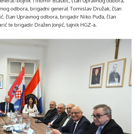
general-bojnik Tihomir Blaškić, član Upravnog odbora,
vnog odbora, brigadni general Tomislav Družak, član
ić, član Upravnog odbora, brigadir Niko Puđa, član
ć te brigadir Dražen Jonjić, tajnik HGZ-a.