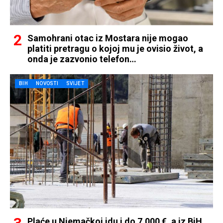
Samohrani otac iz Mostara nije mogao
platiti pretragu o kojoj mu je ovisio život, a
onda je zazvonio telefon…
BIH
NOVOSTI
SVIJET
Plaće u Njemačkoj idu i do 7.000 €, a iz BiH