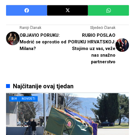
Raniji Članak
Sljedeći Članak
OBJAVIO PORUKU:
RUBIO POSLAO
Modrić se oprostio od
PORUKU HRVATSKOJ:
Milana?
Stojimo uz vas, veže
nas snažno
partnerstvo
Najčitanije ovaj tjedan
BIH
NOVOSTI