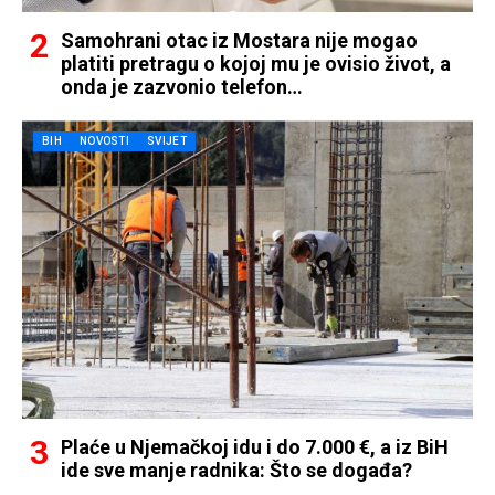
Samohrani otac iz Mostara nije mogao
platiti pretragu o kojoj mu je ovisio život, a
onda je zazvonio telefon…
BIH
NOVOSTI
SVIJET
Plaće u Njemačkoj idu i do 7.000 €, a iz BiH
ide sve manje radnika: Što se događa?