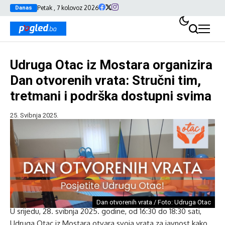
Petak , 7 kolovoz 2026
Danas
Udruga Otac iz Mostara organizira
Dan otvorenih vrata: Stručni tim,
tretmani i podrška dostupni svima
25. Svibnja 2025.
Dan otvorenih vrata / Foto: Udruga Otac
U srijedu, 28. svibnja 2025. godine, od 16:30 do 18:30 sati,
Udruga Otac iz Mostara otvara svoja vrata za javnost kako