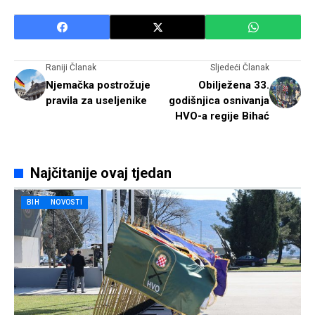
Raniji Članak
Sljedeći Članak
Njemačka postrožuje
Obilježena 33.
pravila za useljenike
godišnjica osnivanja
HVO-a regije Bihać
Najčitanije ovaj tjedan
BIH
NOVOSTI