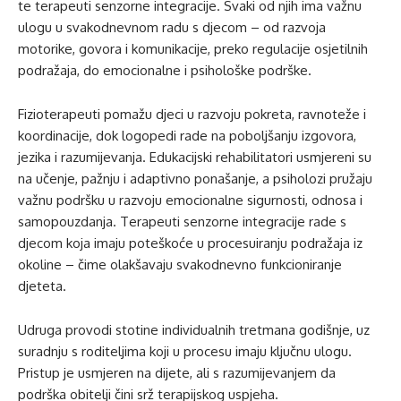
te terapeuti senzorne integracije. Svaki od njih ima važnu
ulogu u svakodnevnom radu s djecom – od razvoja
motorike, govora i komunikacije, preko regulacije osjetilnih
podražaja, do emocionalne i psihološke podrške.
Fizioterapeuti pomažu djeci u razvoju pokreta, ravnoteže i
koordinacije, dok logopedi rade na poboljšanju izgovora,
jezika i razumijevanja. Edukacijski rehabilitatori usmjereni su
na učenje, pažnju i adaptivno ponašanje, a psiholozi pružaju
važnu podršku u razvoju emocionalne sigurnosti, odnosa i
samopouzdanja. Terapeuti senzorne integracije rade s
djecom koja imaju poteškoće u procesuiranju podražaja iz
okoline – čime olakšavaju svakodnevno funkcioniranje
djeteta.
Udruga provodi stotine individualnih tretmana godišnje, uz
suradnju s roditeljima koji u procesu imaju ključnu ulogu.
Pristup je usmjeren na dijete, ali s razumijevanjem da
podrška obitelji čini srž terapijskog uspjeha.