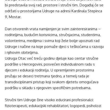
bi predstavila svoj rad, prostore i stručni tim. Događaj će se
održati u prostorijama Udruge na adresi Kardinala Stepinca
9, Mostar.
Dan otvorenih vrata namijenjen je svim zainteresiranima –
roditeljima, budućim korisnicima, stručnjacima, studentima,
volonterima, medijima i svima koji žele bolje upoznati rad
Udruge i načine na koje pomaže djeci s teškoćama u razvoju
i njihovim obiteljima.
Udruga Otac već treću godinu djeluje kao centar stručne
podrške u Hercegovini, posvećen individualnom radu s
djecom i edukaciji roditelja. U opremljenim prostorima
pružaju se deseci tretmana tjedno, a temelj rada je
transdisciplinarni pristup koji svakom djetetu omogućava
podršku u skladu s njegovim specifičnim potrebama.
Stručni tim Udruge čine visoko educirani profesionalci:
fizioterapeuti, edukacijski rehabilitatori, logopedi, psiholozi