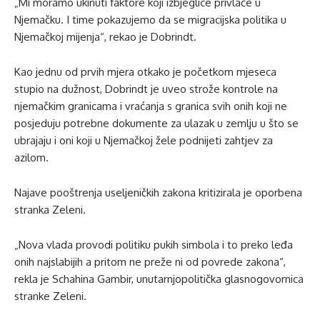
„Mi moramo ukinuti faktore koji izbjeglice privlače u
Njemačku. I time pokazujemo da se migracijska politika u
Njemačkoj mijenja“, rekao je Dobrindt.
Kao jednu od prvih mjera otkako je početkom mjeseca
stupio na dužnost, Dobrindt je uveo strože kontrole na
njemačkim granicama i vraćanja s granica svih onih koji ne
posjeduju potrebne dokumente za ulazak u zemlju u što se
ubrajaju i oni koji u Njemačkoj žele podnijeti zahtjev za
azilom.
Najave pooštrenja useljeničkih zakona kritizirala je oporbena
stranka Zeleni.
„Nova vlada provodi politiku pukih simbola i to preko leđa
onih najslabijih a pritom ne preže ni od povrede zakona“,
rekla je Schahina Gambir, unutarnjopolitička glasnogovornica
stranke Zeleni.