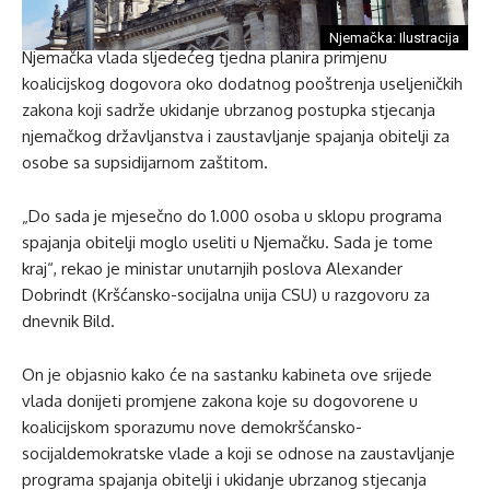
Njemačka: Ilustracija
Njemačka vlada sljedećeg tjedna planira primjenu
koalicijskog dogovora oko dodatnog pooštrenja useljeničkih
zakona koji sadrže ukidanje ubrzanog postupka stjecanja
njemačkog državljanstva i zaustavljanje spajanja obitelji za
osobe sa supsidijarnom zaštitom.
„Do sada je mjesečno do 1.000 osoba u sklopu programa
spajanja obitelji moglo useliti u Njemačku. Sada je tome
kraj“, rekao je ministar unutarnjih poslova Alexander
Dobrindt (Kršćansko-socijalna unija CSU) u razgovoru za
dnevnik Bild.
On je objasnio kako će na sastanku kabineta ove srijede
vlada donijeti promjene zakona koje su dogovorene u
koalicijskom sporazumu nove demokršćansko-
socijaldemokratske vlade a koji se odnose na zaustavljanje
programa spajanja obitelji i ukidanje ubrzanog stjecanja