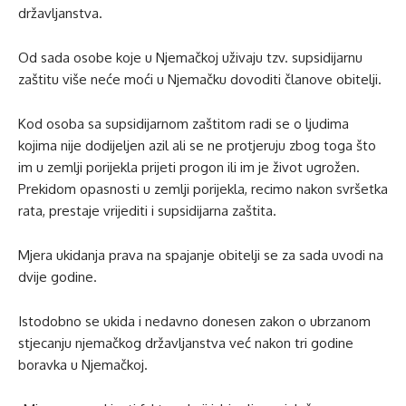
državljanstva.
Od sada osobe koje u Njemačkoj uživaju tzv. supsidijarnu
zaštitu više neće moći u Njemačku dovoditi članove obitelji.
Kod osoba sa supsidijarnom zaštitom radi se o ljudima
kojima nije dodijeljen azil ali se ne protjeruju zbog toga što
im u zemlji porijekla prijeti progon ili im je život ugrožen.
Prekidom opasnosti u zemlji porijekla, recimo nakon svršetka
rata, prestaje vrijediti i supsidijarna zaštita.
Mjera ukidanja prava na spajanje obitelji se za sada uvodi na
dvije godine.
Istodobno se ukida i nedavno donesen zakon o ubrzanom
stjecanju njemačkog državljanstva već nakon tri godine
boravka u Njemačkoj.