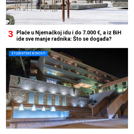
Plaće u Njemačkoj idu i do 7.000 €, a iz BiH
ide sve manje radnika: Što se događa?
STUDENTSKE NOVOSTI