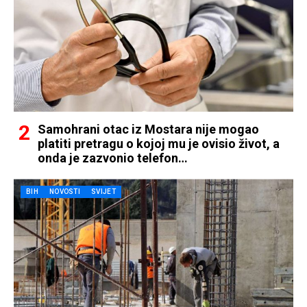
Samohrani otac iz Mostara nije mogao
platiti pretragu o kojoj mu je ovisio život, a
onda je zazvonio telefon…
BIH
NOVOSTI
SVIJET