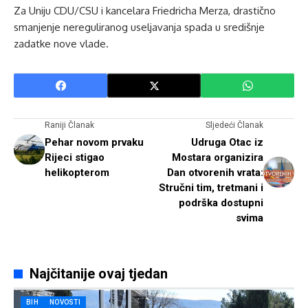
Za Uniju CDU/CSU i kancelara Friedricha Merza, drastično
smanjenje nereguliranog useljavanja spada u središnje
zadatke nove vlade.
Raniji Članak
Sljedeći Članak
Pehar novom prvaku
Udruga Otac iz
Rijeci stigao
Mostara organizira
helikopterom
Dan otvorenih vrata:
Stručni tim, tretmani i
podrška dostupni
svima
Najčitanije ovaj tjedan
BIH
NOVOSTI