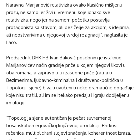
Naravno, Marijanović relativizira ovako klasično mišljenu
prozu, ne samo jer živi u vremenu koje ionako sve
relativizira, nego jer na samom početku postavlja
protagonista sa stavom, ali bez želje za akcijom, s idejama,
ali neostvarivima u njegovoj tvrdoj rezignaciji”, naglasila je
Laco.
Predsjednik DHK HB Ivan Baković posebnim je istaknuo
Marijanovićev način gradnje priče u kojem njegovi likovi u
oba romana, a zapravo u tri zasebne priče (ratna u
Bezimenima, ljubavno-kriminalna i društveno-politička u
Topologiji sjene) bivaju uvučeni u neke dramatične događaje
koje nisu tražili, ali im se itekako predaju i igraju dodijeljenu
im ulogu.
“Topologija sjene autentičan je pečat suvremenoj
bosanskohercegovačkoj književnoj produkciji. Britkost
rečenica, multiplicirani slojevi značenja, koherentnost izraza,