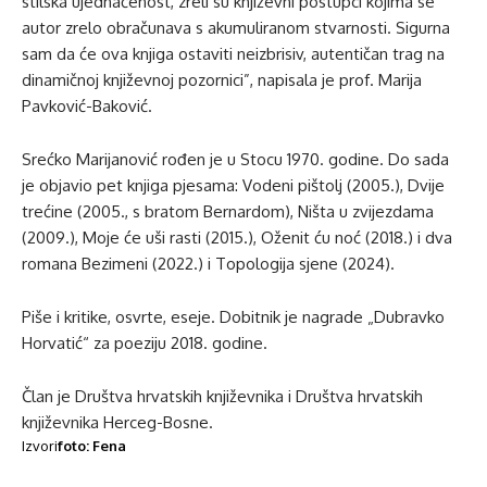
stilska ujednačenost, zreli su književni postupci kojima se
autor zrelo obračunava s akumuliranom stvarnosti. Sigurna
sam da će ova knjiga ostaviti neizbrisiv, autentičan trag na
dinamičnoj književnoj pozornici”, napisala je prof. Marija
Pavković-Baković.
Srećko Marijanović rođen je u Stocu 1970. godine. Do sada
je objavio pet knjiga pjesama: Vodeni pištolj (2005.), Dvije
trećine (2005., s bratom Bernardom), Ništa u zvijezdama
(2009.), Moje će uši rasti (2015.), Oženit ću noć (2018.) i dva
romana Bezimeni (2022.) i Topologija sjene (2024).
Piše i kritike, osvrte, eseje. Dobitnik je nagrade „Dubravko
Horvatić“ za poeziju 2018. godine.
Član je Društva hrvatskih književnika i Društva hrvatskih
književnika Herceg-Bosne.
Izvori
foto: Fena