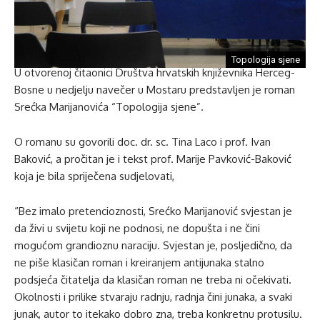
Topologija sjene
U otvorenoj čitaonici Društva hrvatskih književnika Herceg-
Bosne u nedjelju navečer u Mostaru predstavljen je roman
Srećka Marijanovića “Topologija sjene”.
O romanu su govorili doc. dr. sc. Tina Laco i prof. Ivan
Baković, a pročitan je i tekst prof. Marije Pavković-Baković
koja je bila spriječena sudjelovati,
“Bez imalo pretencioznosti, Srećko Marijanović svjestan je
da živi u svijetu koji ne podnosi, ne dopušta i ne čini
mogućom grandioznu naraciju. Svjestan je, posljedično, da
ne piše klasičan roman i kreiranjem antijunaka stalno
podsjeća čitatelja da klasičan roman ne treba ni očekivati.
Okolnosti i prilike stvaraju radnju, radnja čini junaka, a svaki
junak, autor to itekako dobro zna, treba konkretnu protusilu.