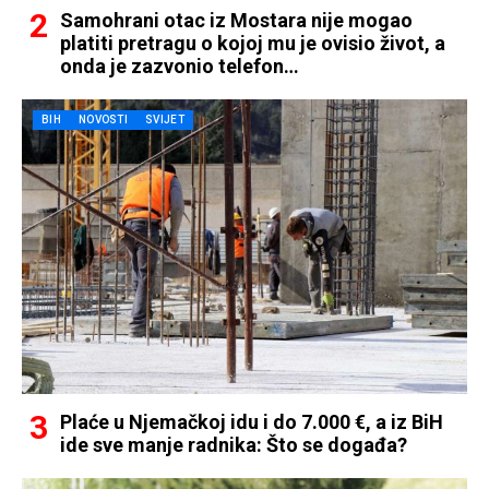
Samohrani otac iz Mostara nije mogao
platiti pretragu o kojoj mu je ovisio život, a
onda je zazvonio telefon…
BIH
NOVOSTI
SVIJET
Plaće u Njemačkoj idu i do 7.000 €, a iz BiH
ide sve manje radnika: Što se događa?