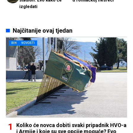
stadion. Evo kako će
u ronilačkoj nesreći
izgledati
Najčitanije ovaj tjedan
BIH
NOVOSTI
Koliko će novca dobiti svaki pripadnik HVO-a
i Armije i koje su sve opcije moguće? Evo