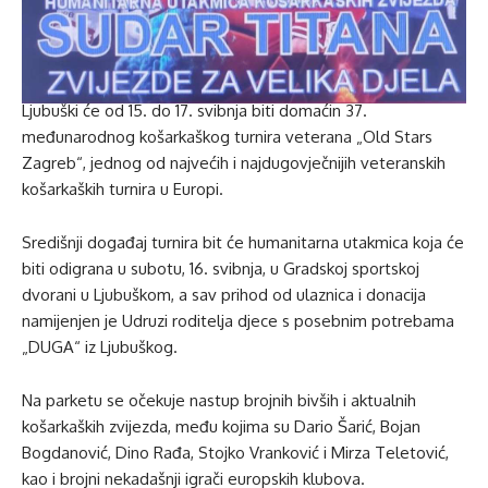
Ljubuški će od 15. do 17. svibnja biti domaćin 37.
međunarodnog košarkaškog turnira veterana „Old Stars
Zagreb“, jednog od najvećih i najdugovječnijih veteranskih
košarkaških turnira u Europi.
Središnji događaj turnira bit će humanitarna utakmica koja će
biti odigrana u subotu, 16. svibnja, u Gradskoj sportskoj
dvorani u Ljubuškom, a sav prihod od ulaznica i donacija
namijenjen je Udruzi roditelja djece s posebnim potrebama
„DUGA“ iz Ljubuškog.
Na parketu se očekuje nastup brojnih bivših i aktualnih
košarkaških zvijezda, među kojima su Dario Šarić, Bojan
Bogdanović, Dino Rađa, Stojko Vranković i Mirza Teletović,
kao i brojni nekadašnji igrači europskih klubova.