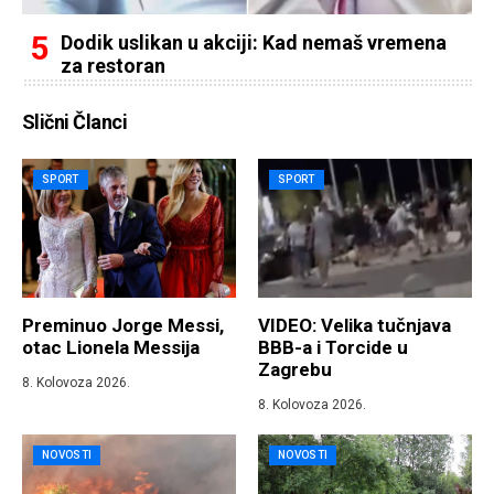
Dodik uslikan u akciji: Kad nemaš vremena
za restoran
Slični Članci
SPORT
SPORT
Preminuo Jorge Messi,
VIDEO: Velika tučnjava
otac Lionela Messija
BBB-a i Torcide u
Zagrebu
8. Kolovoza 2026.
8. Kolovoza 2026.
NOVOSTI
NOVOSTI