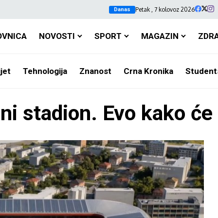
Petak , 7 kolovoz 2026
Danas
OVNICA
NOVOSTI
SPORT
MAGAZIN
ZDR
jet
Tehnologija
Znanost
Crna Kronika
Student
ni stadion. Evo kako će 