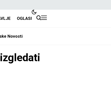
AVLJE
OGLASI
ske Novosti
izgledati