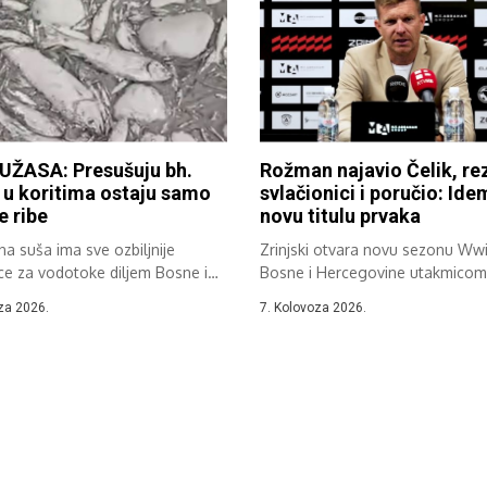
UŽASA: Presušuju bh.
Rožman najavio Čelik, re
, u koritima ostaju samo
svlačionici i poručio: Id
e ribe
novu titulu prvaka
a suša ima sve ozbiljnije
Zrinjski otvara novu sezonu Wwi
ce za vodotoke diljem Bosne i
Bosne i Hercegovine utakmicom 
ine....
Čelika,...
za 2026.
7. Kolovoza 2026.