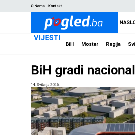
O Nama
Kontakt
NASL
VIJESTI
BiH
Mostar
Regija
Svi
BiH gradi nacional
14. Svibnja 2026.