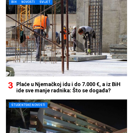
BIH
NOVOSTI
SVIJET
Plaće u Njemačkoj idu i do 7.000 €, a iz BiH
ide sve manje radnika: Što se događa?
STUDENTSKE NOVOSTI