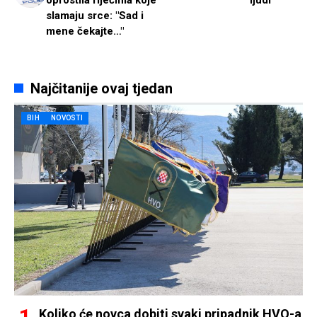
slamaju srce: "Sad i
mene čekajte…"
Najčitanije ovaj tjedan
BIH
NOVOSTI
Koliko će novca dobiti svaki pripadnik HVO-a