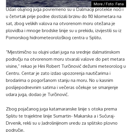
More / Foto: Fena
Udari olujnog juga povremeno su u Dalmaciji protekle noći i
u četvrtak prije podne dostizali brzinu do 110 kilometara na
sat, zbog velikih valova na otvorenom moru otežana je
plovidba i mnoge brodske linije su u prekidu, izvijestili su iz
Pomorskog hidrometeorološkog centra u Splitu.
“Mjestimično su olujni udari juga na srednje dalmatinskom
području na otvorenom moru stvarali valove do pet metara
visine,” rekao je Hini Robert Turčinović dežurni meteorolog u
Centru. Centar je zato izdao upozorenja nautičarima i
brodarima o pogoršanom stanju na moru. No u kasnim
poslijepodnevnim satima i večeras očekuje se smanjenje
udara juga, dodao je Turčinović.
Zbog pojačanog juga katamaranske linije s otoka prema
Splitu te trajektne linije Sumartin- Makarska a i Sućuraj-
Drvenik, rekli su u Jadrolinijinom uredu za splitsko plovno
područje.