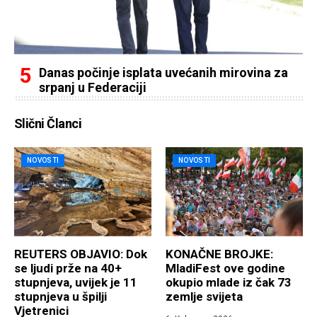
Danas počinje isplata uvećanih mirovina za
srpanj u Federaciji
Slični Članci
NOVOSTI
NOVOSTI
REUTERS OBJAVIO: Dok
KONAČNE BROJKE:
se ljudi prže na 40+
MladiFest ove godine
stupnjeva, uvijek je 11
okupio mlade iz čak 73
stupnjeva u špilji
zemlje svijeta
Vjetrenici