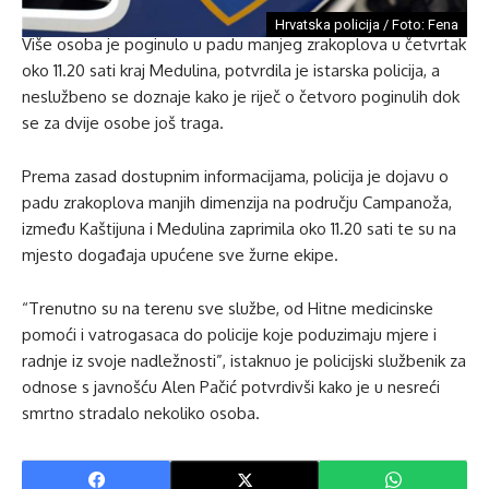
Hrvatska policija / Foto: Fena
Više osoba je poginulo u padu manjeg zrakoplova u četvrtak
oko 11.20 sati kraj Medulina, potvrdila je istarska policija, a
neslužbeno se doznaje kako je riječ o četvoro poginulih dok
se za dvije osobe još traga.
Prema zasad dostupnim informacijama, policija je dojavu o
padu zrakoplova manjih dimenzija na području Campanoža,
između Kaštijuna i Medulina zaprimila oko 11.20 sati te su na
mjesto događaja upućene sve žurne ekipe.
“Trenutno su na terenu sve službe, od Hitne medicinske
pomoći i vatrogasaca do policije koje poduzimaju mjere i
radnje iz svoje nadležnosti”, istaknuo je policijski službenik za
odnose s javnošću Alen Pačić potvrdivši kako je u nesreći
smrtno stradalo nekoliko osoba.