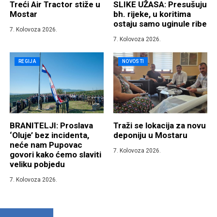
Treći Air Tractor stiže u
SLIKE UŽASA: Presušuju
Mostar
bh. rijeke, u koritima
ostaju samo uginule ribe
7. Kolovoza 2026.
7. Kolovoza 2026.
REGIJA
NOVOSTI
BRANITELJI: Proslava
Traži se lokacija za novu
‘Oluje’ bez incidenta,
deponiju u Mostaru
neće nam Pupovac
7. Kolovoza 2026.
govori kako ćemo slaviti
veliku pobjedu
7. Kolovoza 2026.