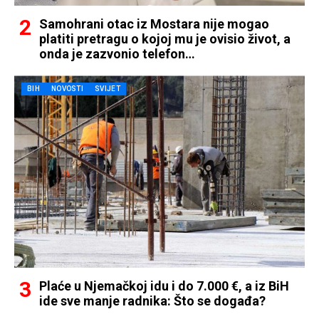
Samohrani otac iz Mostara nije mogao
platiti pretragu o kojoj mu je ovisio život, a
onda je zazvonio telefon…
BIH
NOVOSTI
SVIJET
Plaće u Njemačkoj idu i do 7.000 €, a iz BiH
ide sve manje radnika: Što se događa?