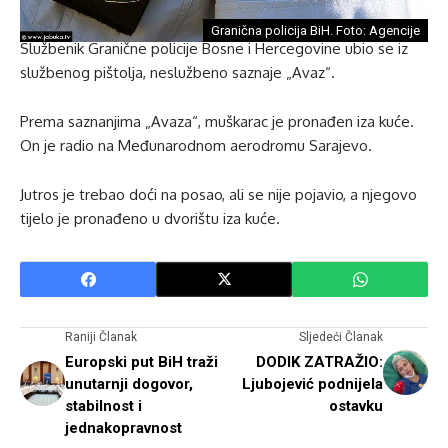
Granična policija BiH. Foto: Agencije
Službenik Granične policije Bosne i Hercegovine ubio se iz
službenog pištolja, neslužbeno saznaje „Avaz“.
Prema saznanjima „Avaza“, muškarac je pronađen iza kuće.
On je radio na Međunarodnom aerodromu Sarajevo.
Jutros je trebao doći na posao, ali se nije pojavio, a njegovo
tijelo je pronađeno u dvorištu iza kuće.
Raniji Članak
Sljedeći Članak
Europski put BiH traži
DODIK ZATRAŽIO:
unutarnji dogovor,
Ljubojević podnijela
stabilnost i
ostavku
jednakopravnost