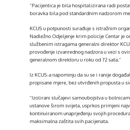
“Pacijentica je bila hospitalizirana radi postav
boravka bila pod standardnim nadzorom med
KCUS u potpunosti surađuje s istražnim orga
Nadležno Odjeljenje krim policije Centar je 
službenim istragama generalni direktor KCUS-
provođenje izvanrednog nadzora u vezi s ovim
generalnom direktoru u roku od 72 sata.”
Iz KCUS-a napominju da su se i ranije događali
propisane mjere, bez utvrđenih propusta u s
“Izolirani slučajevi samoubojstva u bolnicam
ustanove širom svijeta, usprkos primjeni najv
kontinuiranom unaprjeđenju svojih procedura k
maksimalna zaštita svih pacijenata.