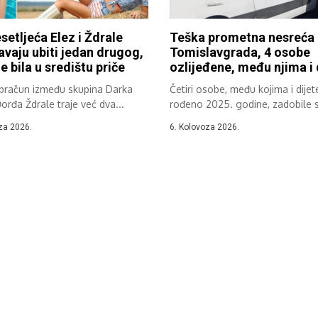
setljeća Elez i Ždrale
Teška prometna nesreća
vaju ubiti jedan drugog,
Tomislavgrada, 4 osobe
e bila u središtu priče
ozlijeđene, među njima i 
obračun između skupina Darka
Četiri osobe, među kojima i dijet
Đorđa Ždrale traje već dva...
rođeno 2025. godine, zadobile 
teške...
za 2026.
6. Kolovoza 2026.