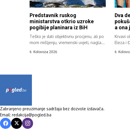
Predstavnik ruskog
Dva de
ministarstva otkrio uzroke
pokuša
pogibije planinara iz BiH
a ona j
Teško je dati objektivnu procjenu, ali po
Krvavi 
mom mišljenju, vremenski uvjeti, nagla...
Eleza i 
6. Kolovoza 2026.
6. Kolovo
Zabranjeno preuzimanje sadržaja bez dozvole izdavača.
Email: redakcija@pogled.ba