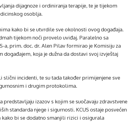
ljanja dijagnoze i ordiniranja terapije, te je tijekom
icinskog osoblja.
nima kako bi se utvrdile sve okolnosti ovog događaja.
odmah tijekom noći provelo uviđaj. Paralelno sa
a, prim. doc. dr. Alen Pilav formirao je Komisiju za
 događajem, koja je dužna da dostavi svoj izvještaj
 slični incidenti, te su tada također primijenjene sve
igurnosnim i drugim protokolima.
a predstavljaju izazov s kojim se suočavaju zdravstvene
iših standarda njege i sigurnosti. KCUS ostaje posvećen
ako bi se dodatno smanjili rizici i osigurala