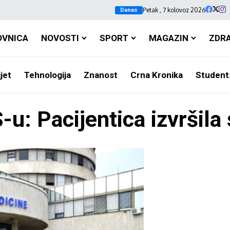
Petak , 7 kolovoz 2026
Danas
OVNICA
NOVOSTI
SPORT
MAGAZIN
ZDR
jet
Tehnologija
Znanost
Crna Kronika
Student
-u: Pacijentica izvršil