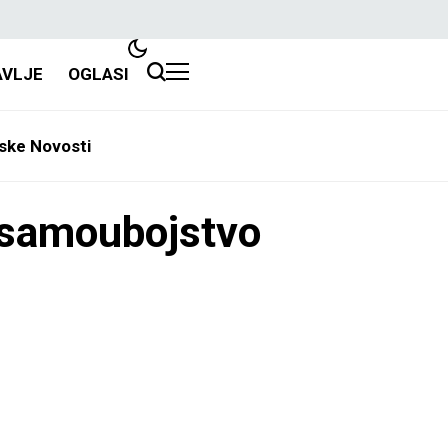
AVLJE
OGLASI
ske Novosti
a samoubojstvo