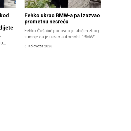
 kod
Fehko ukrao BMW-a pa izazvao
prometnu nesreću
dijete
Fehko Ćošabić ponovno je uhićen zbog
e
sumnje da je ukrao automobil “BMW”...
su
6. Kolovoza 2026.