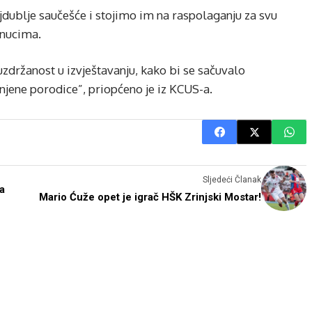
jdublje saučešće i stojimo im na raspolaganju za svu
enucima.
zdržanost u izvještavanju, kako bi se sačuvalo
 njene porodice”, priopćeno je iz KCUS-a.
Sljedeći Članak
a
Mario Ćuže opet je igrač HŠK Zrinjski Mostar!