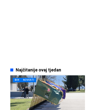
Najčitanije ovaj tjedan
BIH
NOVOSTI