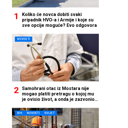
Koliko će novca dobiti svaki
pripadnik HVO-a i Armije i koje su
sve opcije moguće? Evo odgovora
NOVOSTI
Samohrani otac iz Mostara nije
mogao platiti pretragu o kojoj mu
je ovisio život, a onda je zazvonio
telefon…
BIH
NOVOSTI
SVIJET