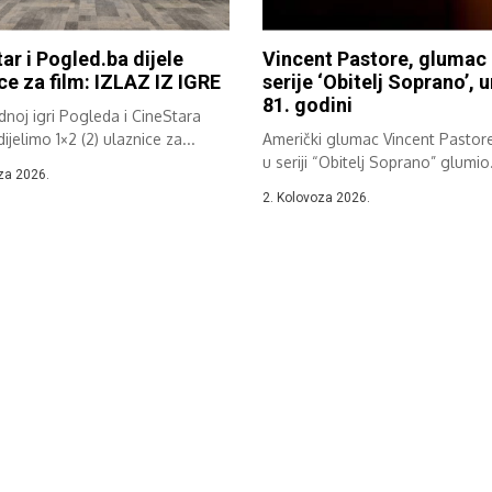
ar i Pogled.ba dijele
Vincent Pastore, glumac 
ce za film: IZLAZ IZ IGRE
serije ‘Obitelj Soprano’, 
81. godini
noj igri Pogleda i CineStara
ijelimo 1×2 (2) ulaznice za...
Američki glumac Vincent Pastore 
u seriji “Obitelj Soprano” glumio
za 2026.
mafijaša...
2. Kolovoza 2026.