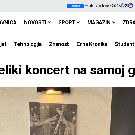
Petak , 7 kolovoz 2026
Danas
OVNICA
NOVOSTI
SPORT
MAGAZIN
ZDR
jet
Tehnologija
Znanost
Crna Kronika
Student
liki koncert na samoj g