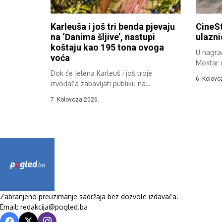
Karleuša i još tri benda pjevaju
CineSt
na ‘Danima šljive’, nastupi
ulazni
koštaju kao 195 tona ovoga
U nagrad
voća
Mostar d
Dok će Jelena Karleuš i još troje
6. Kolovo
izvođača zabavljati publiku na
ovogodišnjim...
7. Kolovoza 2026.
Zabranjeno preuzimanje sadržaja bez dozvole izdavača.
Email: redakcija@pogled.ba