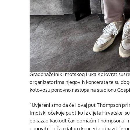
Gradonačelnik Imotskog Luka Kolovrat sus
organizatorima njegovih koncerata te su do
kolovozu ponovno nastupa na stadionu Gosp
“Uvjereni smo da će i ovaj put Thompson pri
Imotski očekuje publiku iz cijele Hrvatske, su
pokazao kao odličan domaćin Thompsonu i n
ponoviti. Točan datum koncerta objavit ćemo 