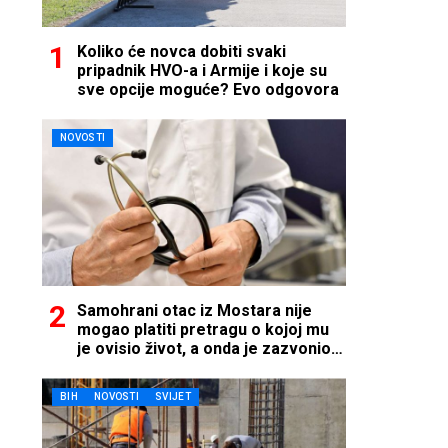
Koliko će novca dobiti svaki
pripadnik HVO-a i Armije i koje su
sve opcije moguće? Evo odgovora
NOVOSTI
Samohrani otac iz Mostara nije
mogao platiti pretragu o kojoj mu
je ovisio život, a onda je zazvonio
telefon…
BIH
NOVOSTI
SVIJET