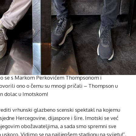
reo se s Markom Perkovićem Thompsonom i
govorili ono o čemu su mnogi pričali – Thompson u
in dolac u Imotskom!
rediti vrhunski glazbeno scenski spektakl na kojemu
sjedne Hercegovine, dijaspore i šire. Imotski se već
jegovim obožavateljima, a sada smo spremni sve
uskoro. Vidimo se na najljepšem stadionu na svijetu!”,