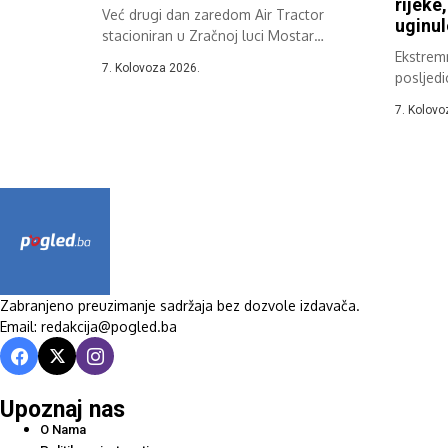
rijeke
Već drugi dan zaredom Air Tractor
uginul
stacioniran u Zračnoj luci Mostar
sudjeluje...
Ekstremn
7. Kolovoza 2026.
posljedi
Hercegov
7. Kolovo
Zabranjeno preuzimanje sadržaja bez dozvole izdavača.
Email: redakcija@pogled.ba
Upoznaj nas
O Nama