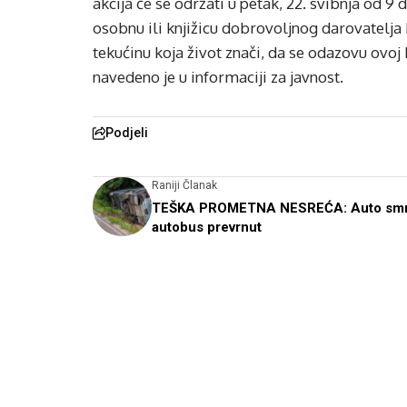
akcija će se održati u petak, 22. svibnja od 9
osobnu ili knjižicu dobrovoljnog darovatelja 
tekućinu koja život znači, da se odazovu ovoj h
navedeno je u informaciji za javnost.
Podjeli
Raniji Članak
TEŠKA PROMETNA NESREĆA: Auto smr
autobus prevrnut