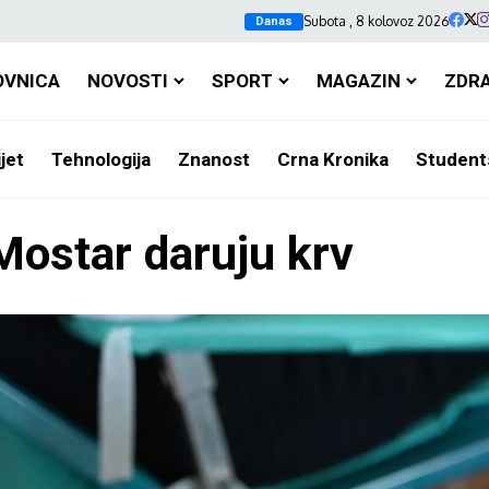
Subota , 8 kolovoz 2026
Danas
OVNICA
NOVOSTI
SPORT
MAGAZIN
ZDR
jet
Tehnologija
Znanost
Crna Kronika
Student
ostar daruju krv