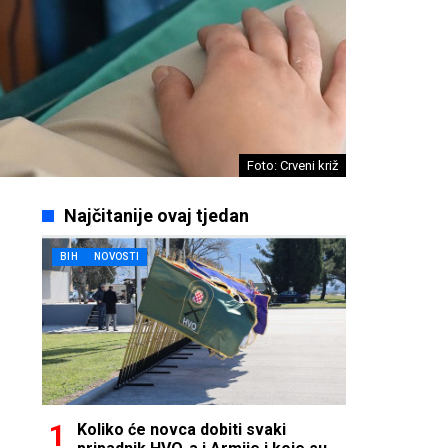
Foto: Crveni križ
Najčitanije ovaj tjedan
BIH
NOVOSTI
Koliko će novca dobiti svaki