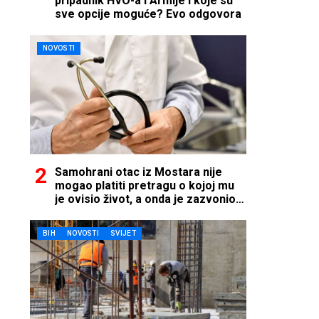
pripadnik HVO-a i Armije i koje su
sve opcije moguće? Evo odgovora
NOVOSTI
Samohrani otac iz Mostara nije
mogao platiti pretragu o kojoj mu
je ovisio život, a onda je zazvonio
telefon…
BIH
NOVOSTI
SVIJET