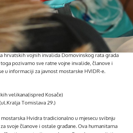
ica hrvatskih vojnih invalida Domovinskog rata grada
 toga pozivamo sve ratne vojne invalide, članove i
 se u informaciji za javnost mostarske HVIDR-e.
tskih velikana(ispred Kosače)
(ul.Kralja Tomislava 29.)
, mostarska Hvidra tradicionalno u mjesecu svibnju
i za svoje članove i ostale građane. Ova humanitarna