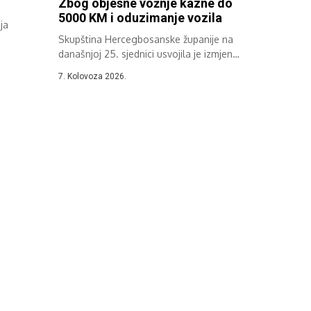
Zbog objesne vožnje kazne do
5000 KM i oduzimanje vozila
ja
Skupština Hercegbosanske županije na
..
današnjoj 25. sjednici usvojila je izmjene
i dopune...
7. Kolovoza 2026.