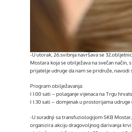
-U utorak, 26.svibnja navršava se 32.obljetn
Mostara koja se obilježava na svečan način, s
prijatelje udruge da nam se pridruže, navodi
Program obilježavanja:
I I:00 sati – polaganje vijenaca na Trgu hrva
I I:30 sati – domjenak u prostorijama udruge 
-U suradnji sa transfuziologijom SKB Mostar
organizira akciju dragovoljnog darivanja krv