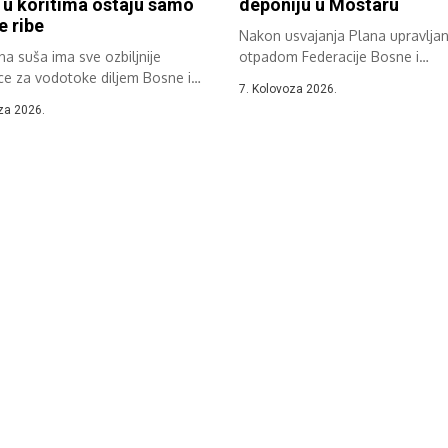
, u koritima ostaju samo
deponiju u Mostaru
e ribe
Nakon usvajanja Plana upravljan
a suša ima sve ozbiljnije
otpadom Federacije Bosne i
ce za vodotoke diljem Bosne i
Hercegovine održan je sastanak.
7. Kolovoza 2026.
ine....
za 2026.