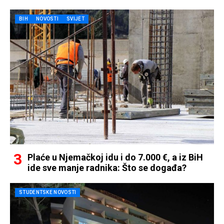
BIH
NOVOSTI
SVIJET
Plaće u Njemačkoj idu i do 7.000 €, a iz BiH
ide sve manje radnika: Što se događa?
STUDENTSKE NOVOSTI