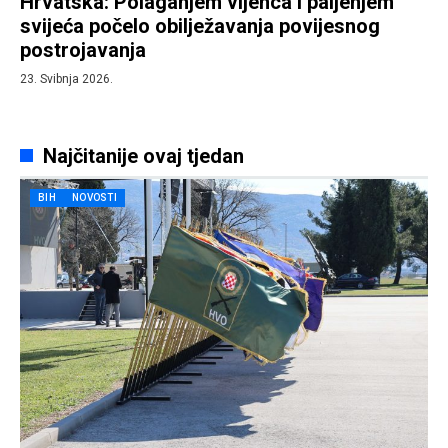
Hrvatska: Polaganjem vijenca i paljenjem
svijeća počelo obilježavanja povijesnog
postrojavanja
23. Svibnja 2026.
Najčitanije ovaj tjedan
BIH
NOVOSTI