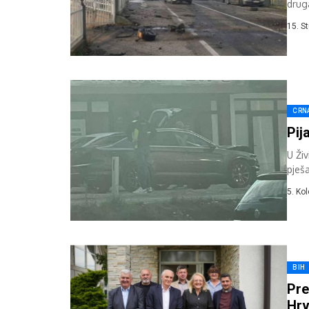
drug
15. S
CRN
Pij
U Ži
pješ
5. Ko
BIH
Pre
Hrv