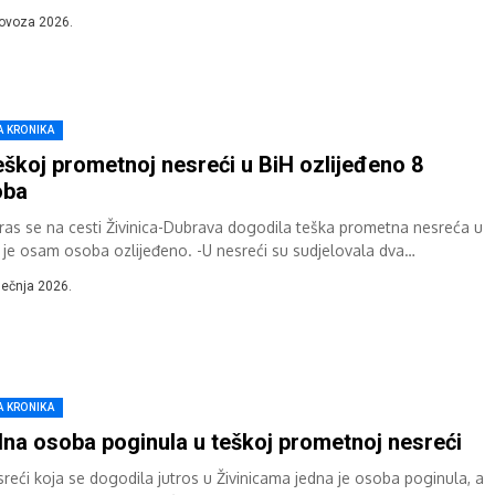
a na...
lovoza 2026.
A KRONIKA
eškoj prometnoj nesreći u BiH ozlijeđeno 8
oba
ras se na cesti Živinica-Dubrava dogodila teška prometna nesreća u
j je osam osoba ozlijeđeno. -U nesreći su sudjelovala dva
mobila, osam osoba...
iječnja 2026.
A KRONIKA
na osoba poginula u teškoj prometnoj nesreći
sreći koja se dogodila jutros u Živinicama jedna je osoba poginula, a