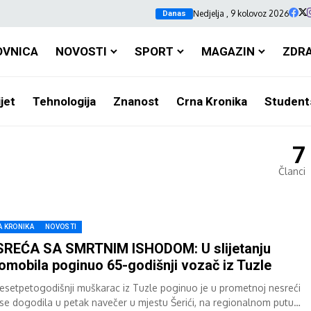
Nedjelja , 9 kolovoz 2026
Danas
OVNICA
NOVOSTI
SPORT
MAGAZIN
ZDR
jet
Tehnologija
Znanost
Crna Kronika
Student
7
Članci
A KRONIKA
NOVOSTI
SREĆA SA SMRTNIM ISHODOM: U slijetanju
omobila poginuo 65-godišnji vozač iz Tuzle
esetpetogodišnji muškarac iz Tuzle poginuo je u prometnoj nesreći
 se dogodila u petak navečer u mjestu Šerići, na regionalnom putu