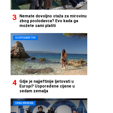
Nemate dovoljno staža za mirovinu
zbog poslodavca? Evo kada ga
možete sami platiti
GOSPODARSTVO
Gdje je najjeftinije ljetovati u
Europi? Uspoređene cijene u
sedam zemalja
CRNA KRONIKA