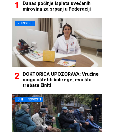
Danas počinje isplata uvećanih
mirovina za srpanj u Federaciji
ZDRAVLJE
DOKTORICA UPOZORAVA: Vrućine
mogu oštetiti bubrege, evo što
trebate činiti
BIH
NOVOSTI