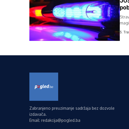
JOŠ
pob
Stra
magi
pogin
5. Tr
Zabranjeno preuzimanje sadržaja bez dozvole
izdavača.
Email: redakcija@pogled.ba