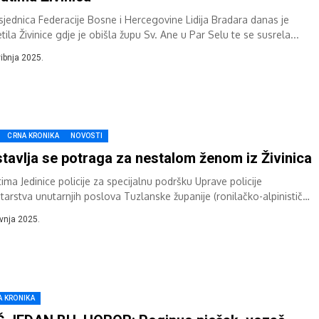
sjednica Federacije Bosne i Hercegovine Lidija Bradara danas je
tila Živinice gdje je obišla župu Sv. Ane u Par Selu te se susrela...
vibnja 2025.
CRNA KRONIKA
NOVOSTI
tavlja se potraga za nestalom ženom iz Živinica
ima Jedinice policije za specijalnu podršku Uprave policije
tarstva unutarnjih poslova Tuzlanske županije (ronilačko-alpinistički
vi) nastavili su jutros potragu za nestalom osobom...
avnja 2025.
A KRONIKA