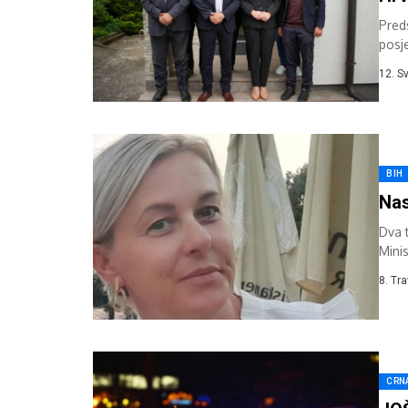
Pred
posje
12. S
BIH
Nas
Dva t
Minis
timo
8. Tr
CRN