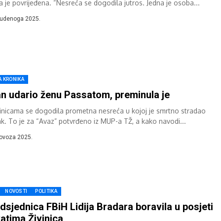
a je povrijeđena. “Nesreća se dogodila jutros. Jedna je osoba...
tudenoga 2025.
A KRONIKA
an udario ženu Passatom, preminula je
vinicama se dogodila prometna nesreća u kojoj je smrtno stradao
ak. To je za “Avaz” potvrđeno iz MUP-a TŽ, a kako navodi...
lovoza 2025.
NOVOSTI
POLITIKA
dsjednica FBiH Lidija Bradara boravila u posjeti
atima Živinica