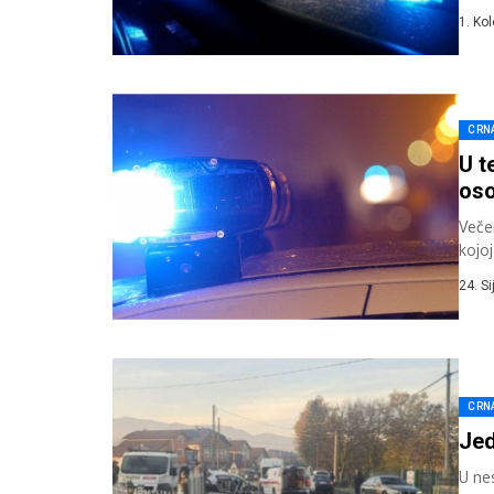
R455
1. Ko
CRN
U t
os
Veče
kojo
auto
24. S
CRN
Jed
U ne