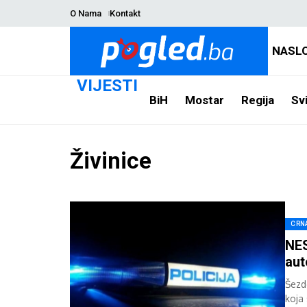
O Nama
Kontakt
NASL
VIJESTI
BiH
Mostar
Regija
Svi
Živinice
CRN
NE
aut
Šezd
koja