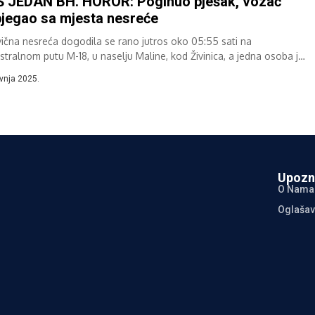
 JEDAN BH. HOROR: Poginuo pješak, vozač
jegao sa mjesta nesreće
vična nesreća dogodila se rano jutros oko 05:55 sati na
stralnom putu M-18, u naselju Maline, kod Živinica, a jedna osoba je
ula....
avnja 2025.
Upozn
O Nama
Oglašav