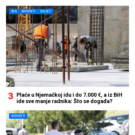
BIH
NOVOSTI
SVIJET
Plaće u Njemačkoj idu i do 7.000 €, a iz BiH
ide sve manje radnika: Što se događa?
NOVOSTI