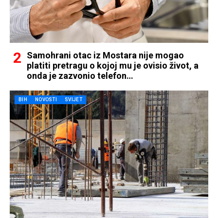
Samohrani otac iz Mostara nije mogao
platiti pretragu o kojoj mu je ovisio život, a
onda je zazvonio telefon…
BIH
NOVOSTI
SVIJET