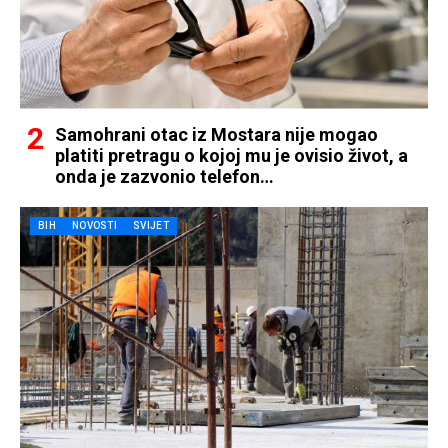
Samohrani otac iz Mostara nije mogao
platiti pretragu o kojoj mu je ovisio život, a
onda je zazvonio telefon…
BIH
NOVOSTI
SVIJET