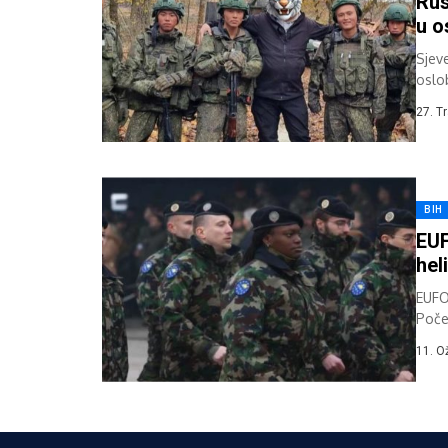
Rus
u o
Sjeve
oslo
sveo
27. T
BIH
EUF
hel
EUFO
Poče
kopn
11. O