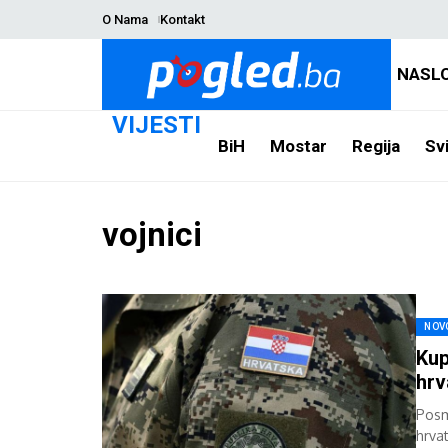
O Nama
Kontakt
NASL
VIJESTI
BiH
Mostar
Regija
Svi
vojnici
NOV
Kup
hrv
Posm
hrva