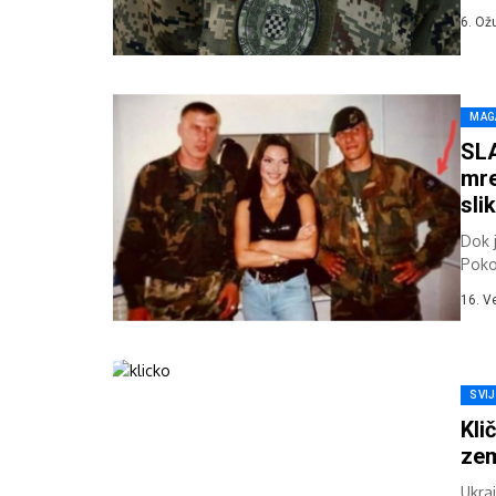
1992.
6. Ož
MAG
SLA
mre
sli
Dok j
Poko
su...
16. V
SVI
Kli
zem
Ukra