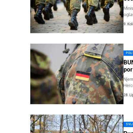
Mini
ogla
činu 
9. Ko
POLI
BUN
por
Njem
Herc
godi
28. L
SVI