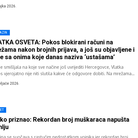
, tijekom sukoba s...
ujka 2026.
AZIN
TKA OSVETA: Pokos blokirani računi na
žama nakon brojnih prijava, a još su objavljene i
ke sa onima koje danas naziva ‘ustašama’
e smišljala na koje sve načine još uvrijediti Hercegovce, Vlatka
s vjerojatno nije niti slutila kakve će odgovore dobiti. Na mrežama
eljače 2026.
JET
čko priznao: Rekordan broj muškaraca napušta
lju
jina se suočava s rastućim nedostatkom vojnika jer rekordan broj