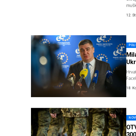
mušk
Kijev
12. S
POLI
Mil
Ukr
Hrva
Face
nove 
18. K
NOV
OTV
300