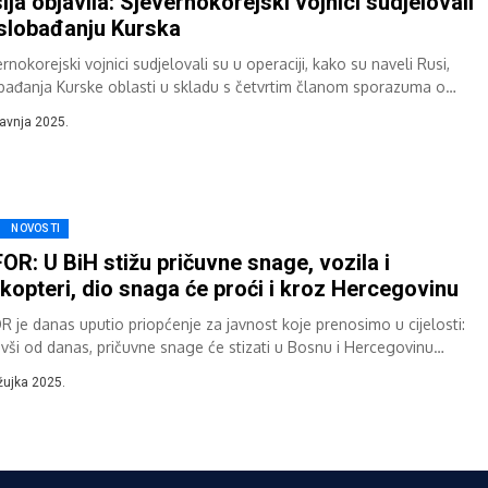
ija objavila: Sjevernokorejski vojnici sudjelovali
slobađanju Kurska
rnokorejski vojnici sudjelovali su u operaciji, kako su naveli Rusi,
bađanja Kurske oblasti u skladu s četvrtim članom sporazuma o
buhvatnom strateškom partnerstvu...
ravnja 2025.
NOVOSTI
OR: U BiH stižu pričuvne snage, vozila i
ikopteri, dio snaga će proći i kroz Hercegovinu
R je danas uputio priopćenje za javnost koje prenosimo u cijelosti:
vši od danas, pričuvne snage će stizati u Bosnu i Hercegovinu
enim...
žujka 2025.