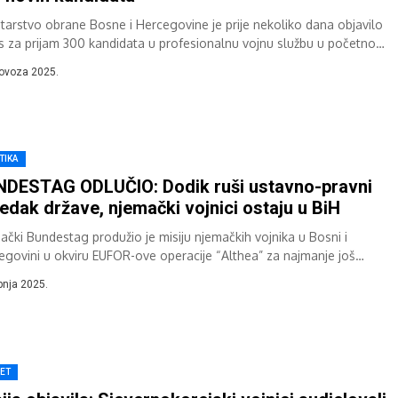
starstvo obrane Bosne i Hercegovine je prije nekoliko dana objavilo
s za prijam 300 kandidata u profesionalnu vojnu službu u početnom
vojnika...
lovoza 2025.
TIKA
DESTAG ODLUČIO: Dodik ruši ustavno-pravni
edak države, njemački vojnici ostaju u BiH
ački Bundestag produžio je misiju njemačkih vojnika u Bosni i
egovini u okviru EUFOR-ove operacije “Althea” za najmanje još
nu dana. Odluka je...
ipnja 2025.
JET