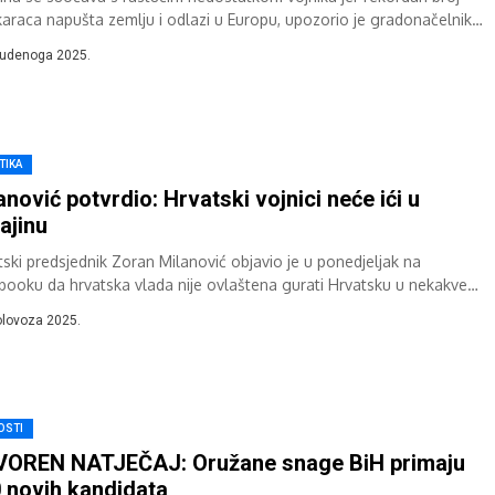
araca napušta zemlju i odlazi u Europu, upozorio je gradonačelnik
a Vitalij Kličko...
tudenoga 2025.
TIKA
anović potvrdio: Hrvatski vojnici neće ići u
ajinu
tski predsjednik Zoran Milanović objavio je u ponedjeljak na
booku da hrvatska vlada nije ovlaštena gurati Hrvatsku u nekakve
koalicije koje bi...
olovoza 2025.
OSTI
OREN NATJEČAJ: Oružane snage BiH primaju
 novih kandidata