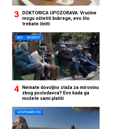
DOKTORICA UPOZORAVA: Vrućine
mogu oštetiti bubrege, evo što
trebate činiti
BIH
NOVOSTI
Nemate dovoljno staža za mirovinu
zbog poslodavca? Evo kada ga
možete sami platiti
GOSPODARSTVO