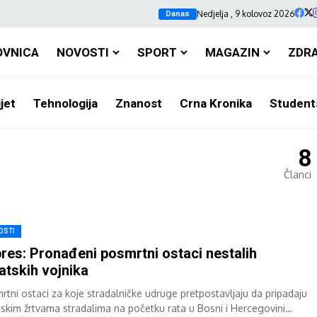
Nedjelja , 9 kolovoz 2026
Danas
OVNICA
NOVOSTI
SPORT
MAGAZIN
ZDR
jet
Tehnologija
Znanost
Crna Kronika
Student
8
Članci
OSTI
res: Pronađeni posmrtni ostaci nestalih
atskih vojnika
rtni ostaci za koje stradalničke udruge pretpostavljaju da pripadaju
tskim žrtvama stradalima na početku rata u Bosni i Hercegovini