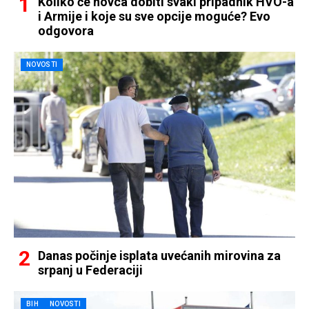
Koliko će novca dobiti svaki pripadnik HVO-a
i Armije i koje su sve opcije moguće? Evo
odgovora
NOVOSTI
Danas počinje isplata uvećanih mirovina za
srpanj u Federaciji
BIH
NOVOSTI