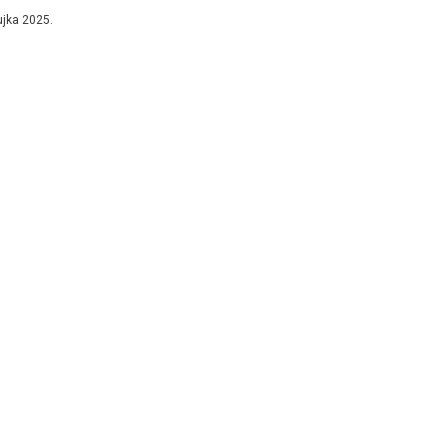
učje ŽSB koje...
ujka 2025.