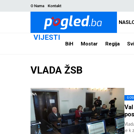
O Nama
Kontakt
NASL
VIJESTI
BiH
Mostar
Regija
Svi
VLADA ŽSB
GOS
Val
pos
Vlad
je k