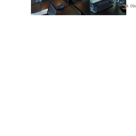
podr
6. Ož