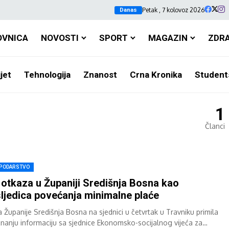
Petak , 7 kolovoz 2026
Danas
OVNICA
NOVOSTI
SPORT
MAGAZIN
ZDR
jet
Tehnologija
Znanost
Crna Kronika
Student
1
Članci
PODARSTVO
 otkaza u Županiji Središnja Bosna kao
ljedica povećanja minimalne plaće
a Županije Središnja Bosna na sjednici u četvrtak u Travniku primila
 znanju informaciju sa sjednice Ekonomsko-socijalnog vijeća za