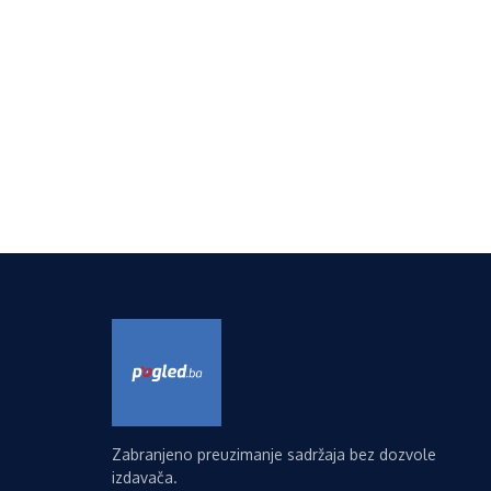
Zabranjeno preuzimanje sadržaja bez dozvole
izdavača.