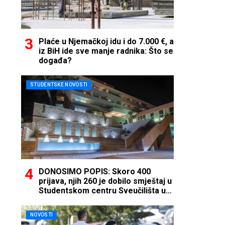
Plaće u Njemačkoj idu i do 7.000 €, a
iz BiH ide sve manje radnika: Što se
događa?
STUDENTSKE NOVOSTI
DONOSIMO POPIS: Skoro 400
prijava, njih 260 je dobilo smještaj u
Studentskom centru Sveučilišta u
Mostaru
NOVOSTI