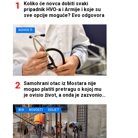
Koliko će novca dobiti svaki
pripadnik HVO-a i Armije i koje su
sve opcije moguće? Evo odgovora
NOVOSTI
Samohrani otac iz Mostara nije
mogao platiti pretragu o kojoj mu
je ovisio život, a onda je zazvonio
telefon…
BIH
NOVOSTI
SVIJET