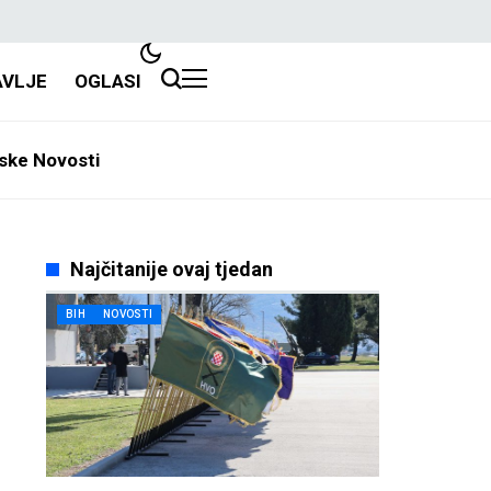
AVLJE
OGLASI
ske Novosti
Najčitanije ovaj tjedan
BIH
NOVOSTI