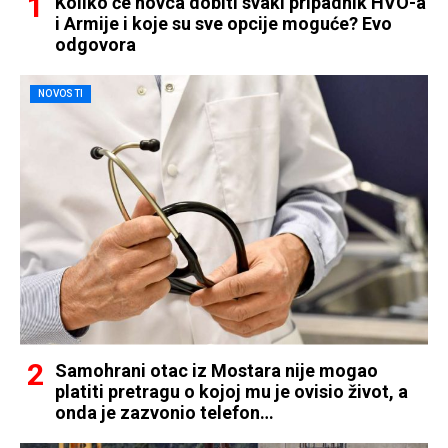
Koliko će novca dobiti svaki pripadnik HVO-a
i Armije i koje su sve opcije moguće? Evo
odgovora
NOVOSTI
Samohrani otac iz Mostara nije mogao
platiti pretragu o kojoj mu je ovisio život, a
onda je zazvonio telefon…