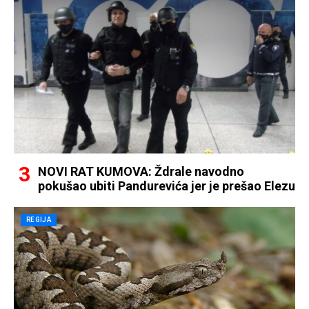
NOVI RAT KUMOVA: Ždrale navodno
pokušao ubiti Pandurevića jer je prešao Elezu
REGIJA