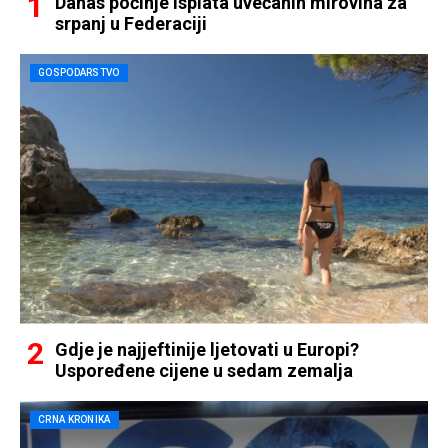
Danas počinje isplata uvećanih mirovina za
srpanj u Federaciji
GOSPODARSTVO
Gdje je najjeftinije ljetovati u Europi?
Uspoređene cijene u sedam zemalja
CRNA KRONIKA