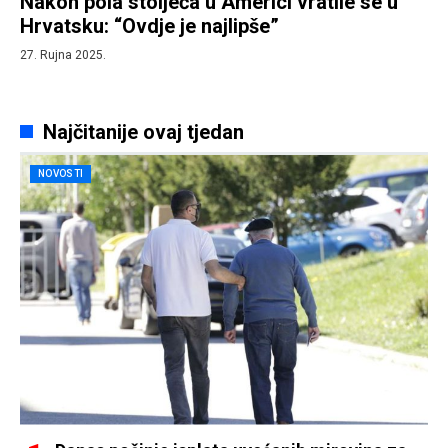
Nakon pola stoljeća u Americi vratile se u
Hrvatsku: “Ovdje je najlipše”
27. Rujna 2025.
Najčitanije ovaj tjedan
NOVOSTI