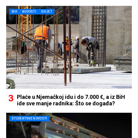
BIH
NOVOSTI
SVIJET
Plaće u Njemačkoj idu i do 7.000 €, a iz BiH
ide sve manje radnika: Što se događa?
STUDENTSKE NOVOSTI