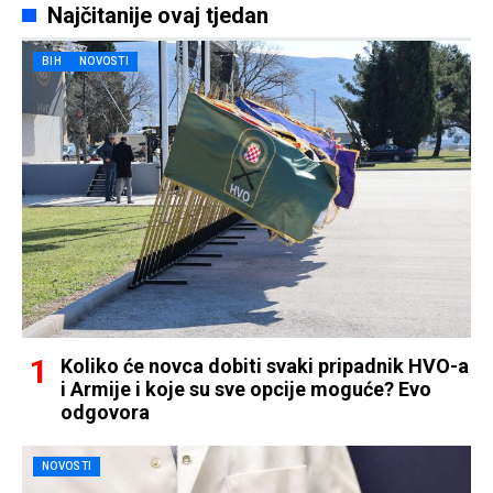
Najčitanije ovaj tjedan
BIH
NOVOSTI
Koliko će novca dobiti svaki pripadnik HVO-a
i Armije i koje su sve opcije moguće? Evo
odgovora
NOVOSTI