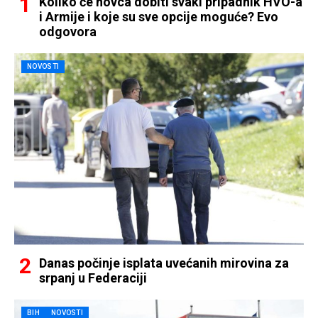
Koliko će novca dobiti svaki pripadnik HVO-a
i Armije i koje su sve opcije moguće? Evo
odgovora
NOVOSTI
Danas počinje isplata uvećanih mirovina za
srpanj u Federaciji
BIH
NOVOSTI