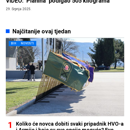
VIDEO: ‘Planina’ podigao 505 kilograma
29. Srpnja 2025.
Najčitanije ovaj tjedan
BIH
NOVOSTI
Koliko će novca dobiti svaki pripadnik HVO-a
i Armije i koje su sve opcije moguće? Evo