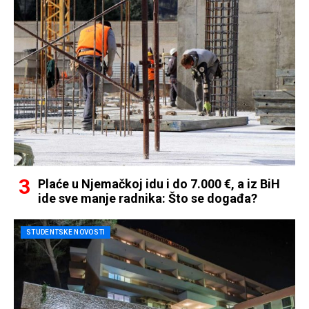
Plaće u Njemačkoj idu i do 7.000 €, a iz BiH
ide sve manje radnika: Što se događa?
STUDENTSKE NOVOSTI