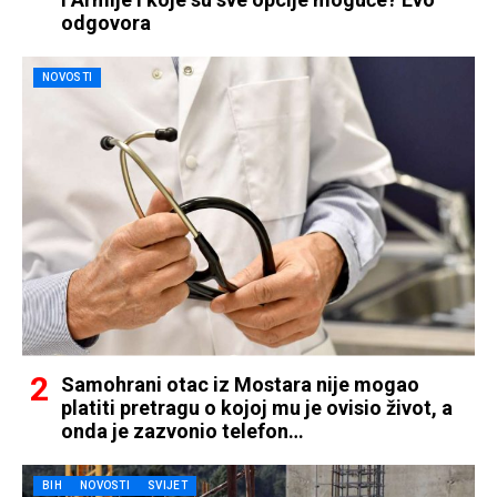
odgovora
NOVOSTI
Samohrani otac iz Mostara nije mogao
platiti pretragu o kojoj mu je ovisio život, a
onda je zazvonio telefon…
BIH
NOVOSTI
SVIJET