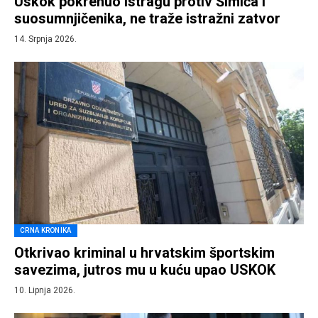
Uskok pokrenuo istragu protiv Šimića i
suosumnjičenika, ne traže istražni zatvor
14. Srpnja 2026.
CRNA KRONIKA
Otkrivao kriminal u hrvatskim športskim
savezima, jutros mu u kuću upao USKOK
10. Lipnja 2026.