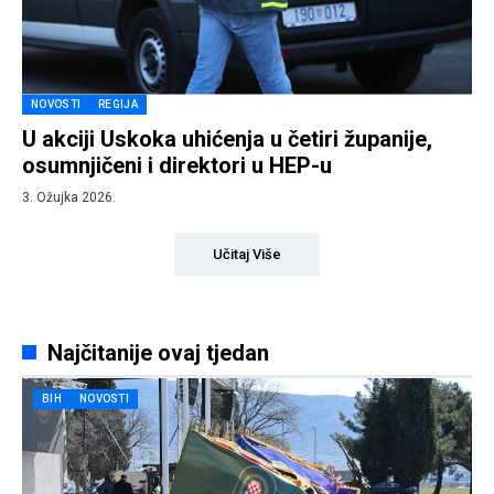
NOVOSTI
REGIJA
U akciji Uskoka uhićenja u četiri županije,
osumnjičeni i direktori u HEP-u
3. Ožujka 2026.
Učitaj Više
Najčitanije ovaj tjedan
BIH
NOVOSTI