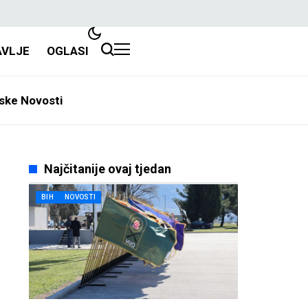
AVLJE
OGLASI
ske Novosti
Najčitanije ovaj tjedan
BIH
NOVOSTI