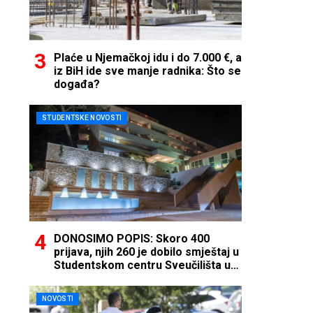
Plaće u Njemačkoj idu i do 7.000 €, a
iz BiH ide sve manje radnika: Što se
događa?
STUDENTSKE NOVOSTI
DONOSIMO POPIS: Skoro 400
prijava, njih 260 je dobilo smještaj u
Studentskom centru Sveučilišta u
Mostaru
NOVOSTI