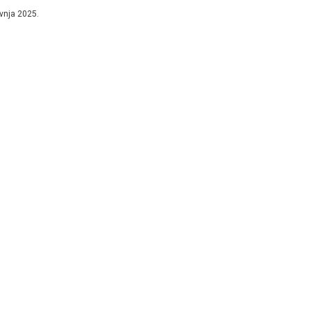
jništvo...
avnja 2025.