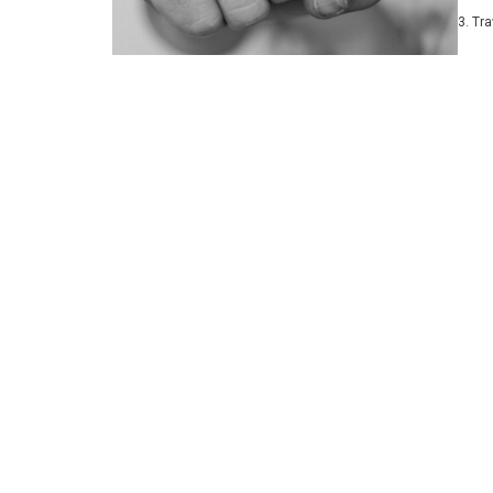
razbo
3. Tr