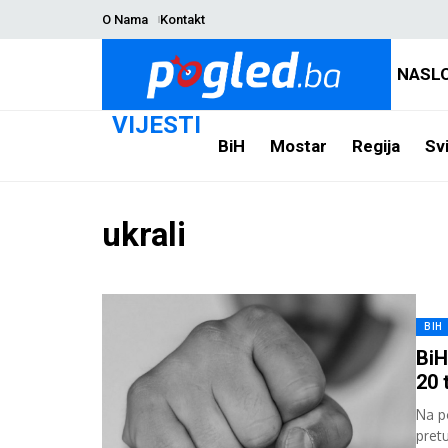
O Nama
Kontakt
NASL
VIJESTI
BiH
Mostar
Regija
Svi
ukrali
BIH
BiH
20 
Na p
pret