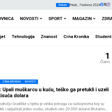
Petak , 7 kolovoz 2026
Danas
OVNICA
NOVOSTI
SPORT
MAGAZIN
ZDR
jet
Tehnologija
Znanost
Crna Kronika
Student
1
Članci
CRNA KRONIKA
NOVOSTI
: Upali muškarcu u kuću, teško ga pretukli i uzeli
tisuća dolara
odručju Gradiške u tijeku je velika potraga za razbojnicima koji su
ukli i opljačkali jednu osobu, otuđivši oko 20.000 dolara! Brutalno