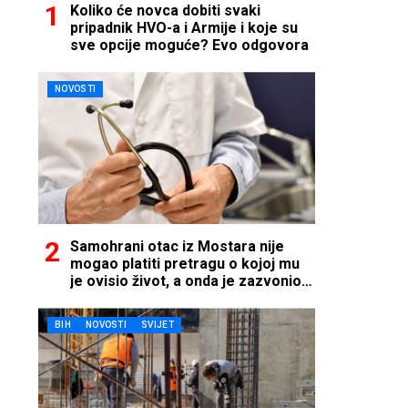
Koliko će novca dobiti svaki
pripadnik HVO-a i Armije i koje su
sve opcije moguće? Evo odgovora
NOVOSTI
Samohrani otac iz Mostara nije
mogao platiti pretragu o kojoj mu
je ovisio život, a onda je zazvonio
telefon…
BIH
NOVOSTI
SVIJET