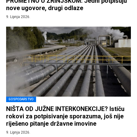
PROMETNO U ZRINJSKOM: Jedni potpisuju
nove ugovore, drugi odlaze
9. Lipnja 2026.
GOSPODARSTVO
NIŠTA OD JUŽNE INTERKONEKCIJE? Ističu
rokovi za potpisivanje sporazuma, još nije
riješeno pitanje državne imovine
9. Lipnja 2026.