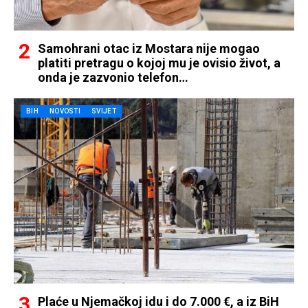
Samohrani otac iz Mostara nije mogao
platiti pretragu o kojoj mu je ovisio život, a
onda je zazvonio telefon…
BIH
NOVOSTI
SVIJET
Plaće u Njemačkoj idu i do 7.000 €, a iz BiH