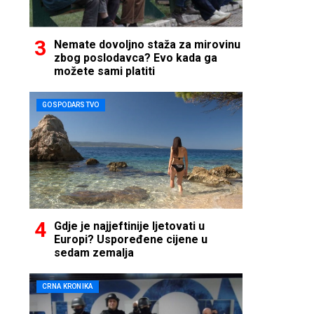
Nemate dovoljno staža za mirovinu
zbog poslodavca? Evo kada ga
možete sami platiti
GOSPODARSTVO
Gdje je najjeftinije ljetovati u
Europi? Uspoređene cijene u
sedam zemalja
CRNA KRONIKA