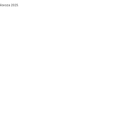
jenjeno osobama koje zbog...
olovoza 2025.