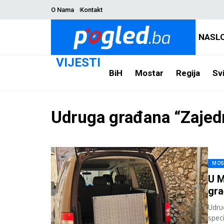
O Nama
Kontakt
NASL
VIJESTI
BiH
Mostar
Regija
Svi
Udruga građana “Zajed
MOS
U M
gra
Udru
speci