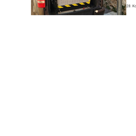
nami
28. K