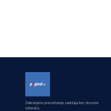
Zabranjeno preuzimanje sadržaja bez dozvole
izdavača.