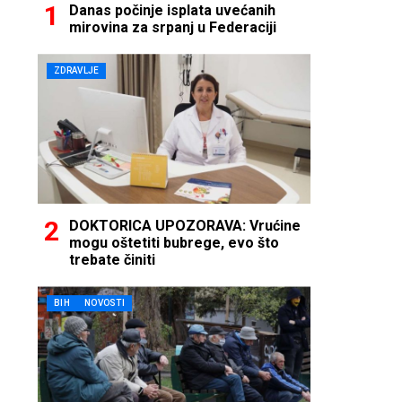
Danas počinje isplata uvećanih
mirovina za srpanj u Federaciji
ZDRAVLJE
DOKTORICA UPOZORAVA: Vrućine
mogu oštetiti bubrege, evo što
trebate činiti
BIH
NOVOSTI