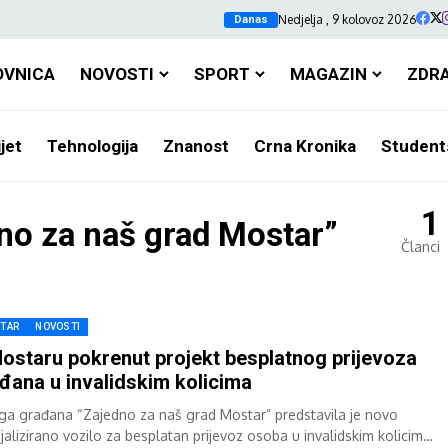
Nedjelja , 9 kolovoz 2026
Danas
OVNICA
NOVOSTI
SPORT
MAGAZIN
ZDR
jet
Tehnologija
Znanost
Crna Kronika
Student
1
no za naš grad Mostar”
Članci
TAR
NOVOSTI
ostaru pokrenut projekt besplatnog prijevoza
đana u invalidskim kolicima
ga građana “Zajedno za naš grad Mostar” predstavila je novo
jalizirano vozilo za besplatan prijevoz osoba u invalidskim kolicima,