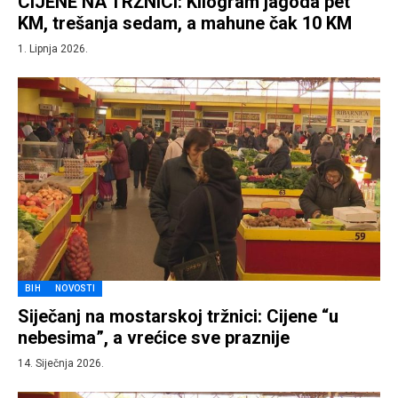
CIJENE NA TRŽNICI: Kilogram jagoda pet
KM, trešanja sedam, a mahune čak 10 KM
1. Lipnja 2026.
BIH
NOVOSTI
Siječanj na mostarskoj tržnici: Cijene “u
nebesima”, a vrećice sve praznije
14. Siječnja 2026.