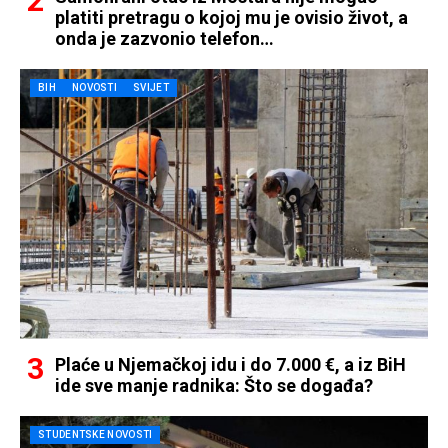
platiti pretragu o kojoj mu je ovisio život, a
onda je zazvonio telefon…
BIH
NOVOSTI
SVIJET
Plaće u Njemačkoj idu i do 7.000 €, a iz BiH
ide sve manje radnika: Što se događa?
STUDENTSKE NOVOSTI