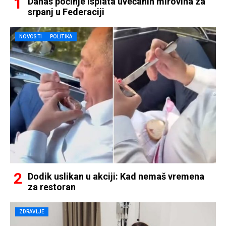
Danas počinje isplata uvećanih mirovina za
srpanj u Federaciji
NOVOSTI
POLITIKA
Dodik uslikan u akciji: Kad nemaš vremena
za restoran
ZDRAVLJE