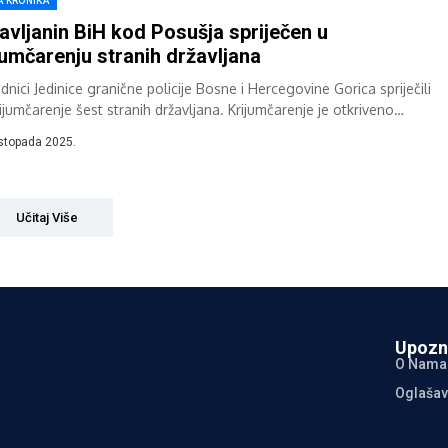
A KRONIKA
avljanin BiH kod Posušja spriječen u
jumčarenju stranih državljana
dnici Jedinice granične policije Bosne i Hercegovine Gorica spriječili
ijumčarenje šest stranih državljana. Krijumčarenje je otkriveno
kom nadzora državne granice u graničnom...
istopada 2025.
Učitaj Više
Upozn
O Nama
Oglašav