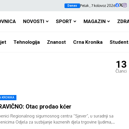
Petak , 7 kolovoz 2026
Danas
OVNICA
NOVOSTI
SPORT
MAGAZIN
ZDR
jet
Tehnologija
Znanost
Crna Kronika
Student
13
Članci
A KRONIKA
AVIČNO: Otac prodao kćer
benici Regionalnog sigurnosnog centra “Sjever”, u suradnji sa
benicima Odjela za suzbijanje kaznenih djela trgovine ljudima,
mčarenja ljudi i ilegalnih migracija, kao i...