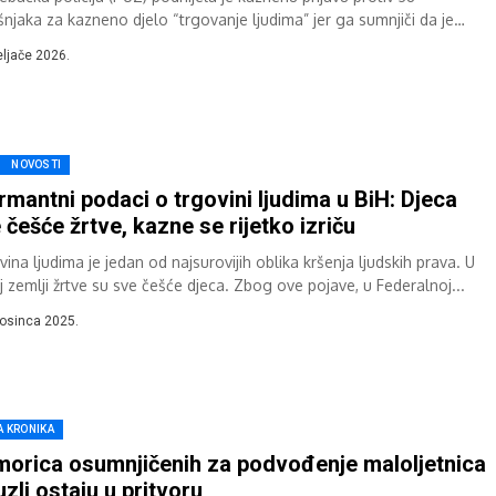
šnjaka za kazneno djelo “trgovanje ljudima” jer ga sumnjiči da je
beći teško financijsko i...
eljače 2026.
NOVOSTI
rmantni podaci o trgovini ljudima u BiH: Djeca
 češće žrtve, kazne se rijetko izriču
ina ljudima je jedan od najsurovijih oblika kršenja ljudskih prava. U
j zemlji žrtve su sve češće djeca. Zbog ove pojave, u Federalnoj...
rosinca 2025.
A KRONIKA
orica osumnjičenih za podvođenje maloljetnica
uzli ostaju u pritvoru