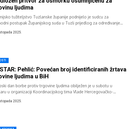
dložen pritvor za osmorku osumnjičenu za
ovinu ljudima
nijsko tužiteljstvo Tuzlanske županije podnijelo je sudcu za
hodni postupak Županijskog suda u Tuzli prijedlog za određivanje
vora za osam osoba osumnjičenih za...
istopada 2025.
OSTI
TAR: Pehlić: Povećan broj identificiranih žrtava
ovine ljudima u BiH
pski dan borbe protiv trgovine ljudima obilježen je u subotu u
aru u organizaciji Koordinacijskog tima Vlade Hercegovačko-
tvanske županije (HNŽ) za borbu protiv...
istopada 2025.