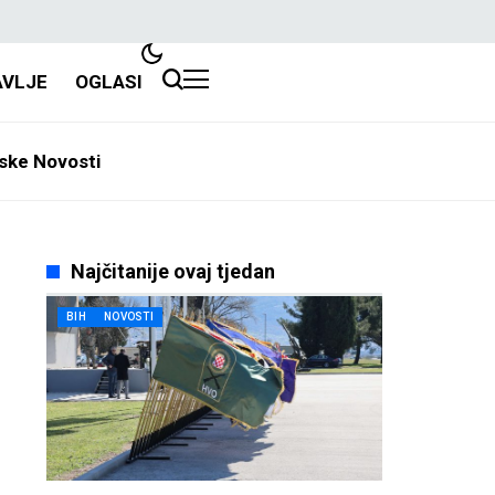
AVLJE
OGLASI
ske Novosti
Najčitanije ovaj tjedan
BIH
NOVOSTI