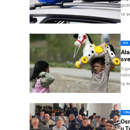
godi
zlora
10. V
BIH
Ala
sve
Trgov
našo
15. P
CRN
Osm
u T