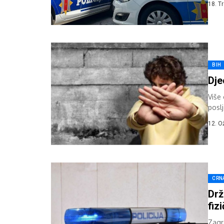
18. T
BIH
Dje
Više 
posl
migra
12. O
CRN
Drž
fiz
Zagr