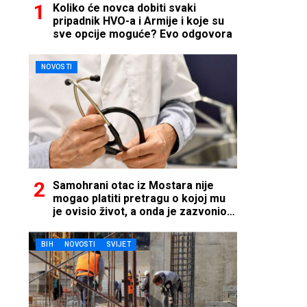
Koliko će novca dobiti svaki
pripadnik HVO-a i Armije i koje su
sve opcije moguće? Evo odgovora
NOVOSTI
Samohrani otac iz Mostara nije
mogao platiti pretragu o kojoj mu
je ovisio život, a onda je zazvonio
telefon…
BIH
NOVOSTI
SVIJET