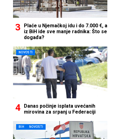
Plaće u Njemačkoj idu i do 7.000 €, a
iz BiH ide sve manje radnika: Što se
događa?
NOVOSTI
Danas počinje isplata uvećanih
mirovina za srpanj u Federaciji
BIH
NOVOSTI