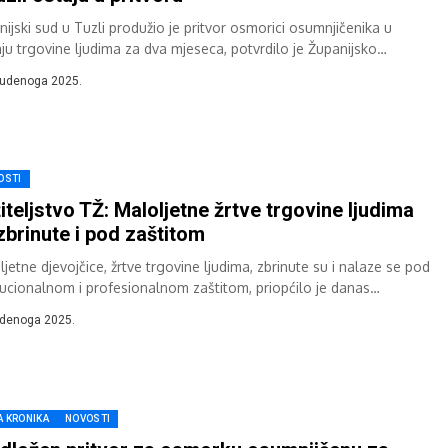
nijski sud u Tuzli produžio je pritvor osmorici osumnjičenika u
aju trgovine ljudima za dva mjeseca, potvrdilo je Županijsko
eljstvo Tuzlanske županije. Pritvor...
tudenoga 2025.
OSTI
iteljstvo TŽ: Maloljetne žrtve trgovine ljudima
zbrinute i pod zaštitom
jetne djevojčice, žrtve trgovine ljudima, zbrinute su i nalaze se pod
itucionalnom i profesionalnom zaštitom, priopćilo je danas
eljstvo tuzlanske županije. Tužiteljstvo upozorava...
udenoga 2025.
A KRONIKA
NOVOSTI