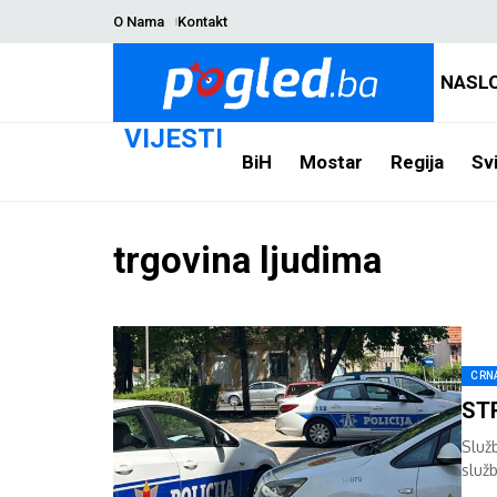
O Nama
Kontakt
NASL
VIJESTI
BiH
Mostar
Regija
Svi
trgovina ljudima
CRN
STR
Služ
služ
kriju