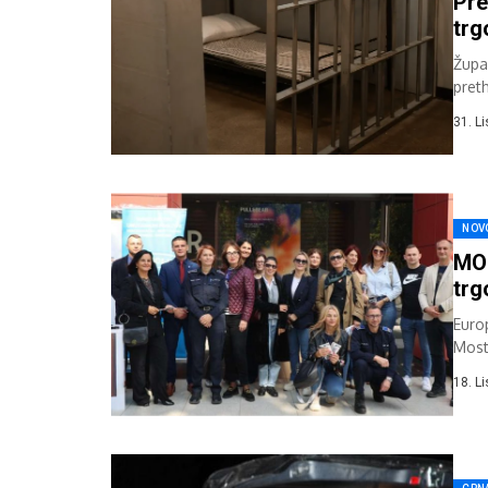
Pre
trg
Župa
pret
prit
31. L
NOV
MOS
trg
Euro
Most
nere
18. L