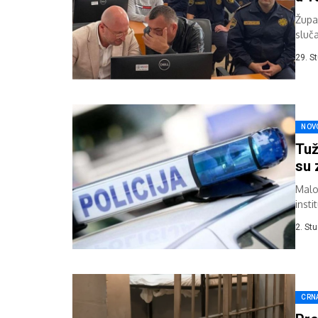
Župa
sluč
tužit
29. S
NOV
Tuž
su 
Malol
inst
Tužit
2. St
CRN