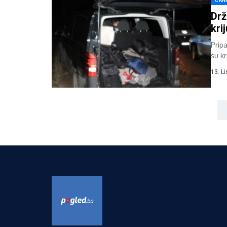
CRN
Drž
kri
Pripa
su kr
tije
13. L