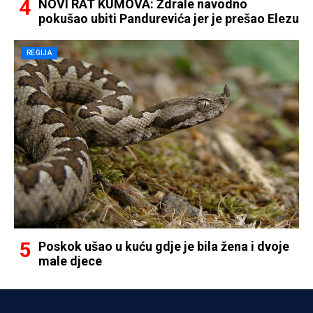
NOVI RAT KUMOVA: Ždrale navodno
pokušao ubiti Pandurevića jer je prešao Elezu
REGIJA
Poskok ušao u kuću gdje je bila žena i dvoje
male djece