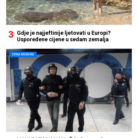
Gdje je najjeftinije ljetovati u Europi?
Uspoređene cijene u sedam zemalja
CRNA KRONIKA