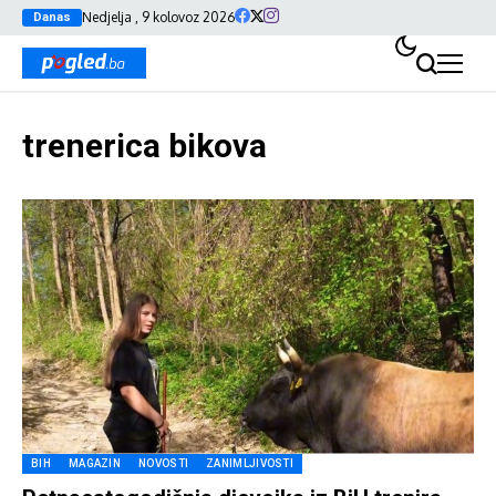
Nedjelja , 9 kolovoz 2026
Danas
trenerica bikova
BIH
MAGAZIN
NOVOSTI
ZANIMLJIVOSTI