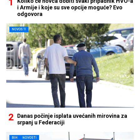
Koliko će novca dobiti svaki pripadnik HVO-a
i Armije i koje su sve opcije moguće? Evo
odgovora
NOVOSTI
Danas počinje isplata uvećanih mirovina za
srpanj u Federaciji
BIH
NOVOSTI