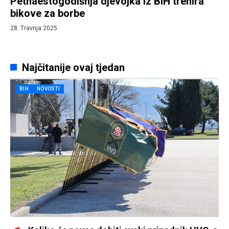
Petnaestogodišnja djevojka iz BiH trenira
bikove za borbe
28. Travnja 2025.
Najčitanije ovaj tjedan
BIH
NOVOSTI