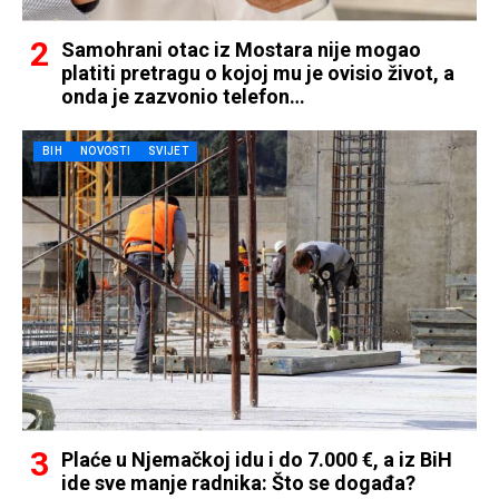
Samohrani otac iz Mostara nije mogao
platiti pretragu o kojoj mu je ovisio život, a
onda je zazvonio telefon…
BIH
NOVOSTI
SVIJET
Plaće u Njemačkoj idu i do 7.000 €, a iz BiH
ide sve manje radnika: Što se događa?