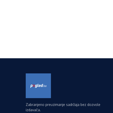
Zabranjeno preuzimanje sadržaja bez dozvole
izdavača.