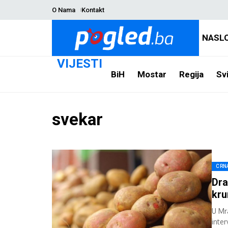
O Nama
Kontakt
NASL
VIJESTI
BiH
Mostar
Regija
Svi
svekar
CRN
Dra
kru
U Mr
inter