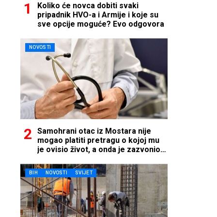
Koliko će novca dobiti svaki
pripadnik HVO-a i Armije i koje su
sve opcije moguće? Evo odgovora
NOVOSTI
Samohrani otac iz Mostara nije
mogao platiti pretragu o kojoj mu
je ovisio život, a onda je zazvonio
telefon…
BIH
NOVOSTI
SVIJET