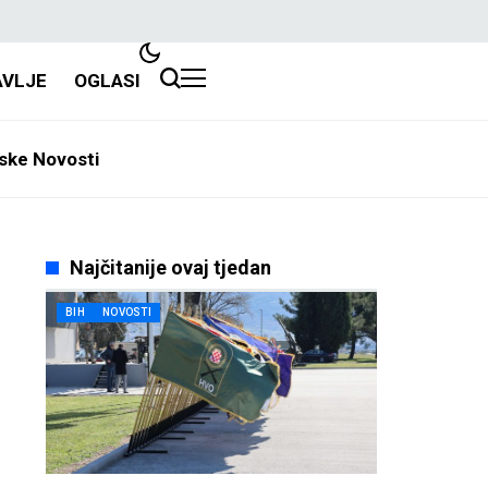
AVLJE
OGLASI
ske Novosti
Najčitanije ovaj tjedan
BIH
NOVOSTI