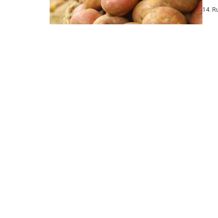
svek
14. R