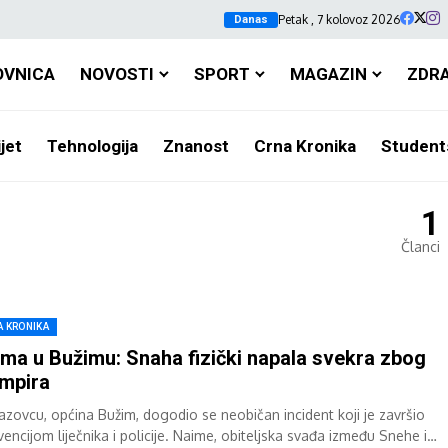
Petak , 7 kolovoz 2026
Danas
OVNICA
NOVOSTI
SPORT
MAGAZIN
ZDR
jet
Tehnologija
Znanost
Crna Kronika
Student
1
Članci
A KRONIKA
ma u Bužimu: Snaha fizički napala svekra zbog
mpira
azovcu, općina Bužim, dogodio se neobičan incident koji je završio
vencijom liječnika i policije. Naime, obiteljska svađa između Snehe i