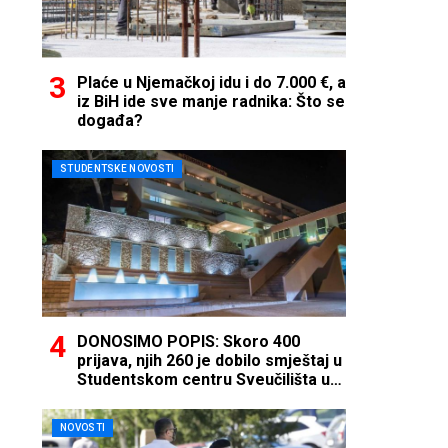
Plaće u Njemačkoj idu i do 7.000 €, a
iz BiH ide sve manje radnika: Što se
događa?
STUDENTSKE NOVOSTI
DONOSIMO POPIS: Skoro 400
prijava, njih 260 je dobilo smještaj u
Studentskom centru Sveučilišta u
Mostaru
NOVOSTI