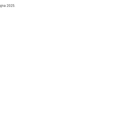
ra, navodno...
ujna 2025.