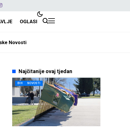
AVLJE
OGLASI
ske Novosti
Najčitanije ovaj tjedan
BIH
NOVOSTI