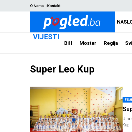
O Nama
Kontakt
NASL
VIJESTI
BiH
Mostar
Regija
Svi
Super Leo Kup
FIG
Sup
U or
Kup 
rođe