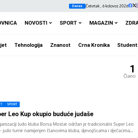
Četvrtak , 6 kolovoz 2026
Danas
OVNICA
NOVOSTI
SPORT
MAGAZIN
ZDR
jet
Tehnologija
Znanost
Crna Kronika
Student
1
Članci
HT
SPORT
er Leo Kup okupio buduće judaše
ganizaciji Judo kluba Borsa Mostar održan je tradicionalni Super Leo
– judo turnir namijenjen članovima kluba, djevojčicama i dječacima
nima od...