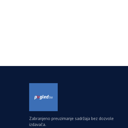
Zabranjeno preuzimanje sadržaja bez dozvole
izdavača.