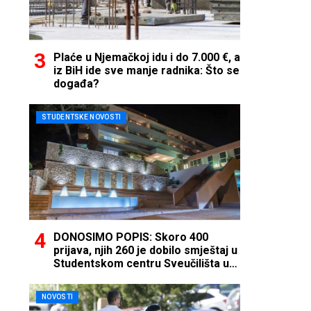
Plaće u Njemačkoj idu i do 7.000 €, a
iz BiH ide sve manje radnika: Što se
događa?
STUDENTSKE NOVOSTI
DONOSIMO POPIS: Skoro 400
prijava, njih 260 je dobilo smještaj u
Studentskom centru Sveučilišta u
Mostaru
NOVOSTI