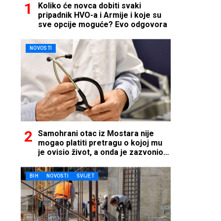
Koliko će novca dobiti svaki
pripadnik HVO-a i Armije i koje su
sve opcije moguće? Evo odgovora
NOVOSTI
Samohrani otac iz Mostara nije
mogao platiti pretragu o kojoj mu
je ovisio život, a onda je zazvonio
telefon…
BIH
NOVOSTI
SVIJET