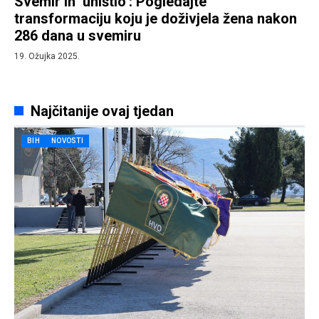
Svemir ih ‘uništio’: Pogledajte
transformaciju koju je doživjela žena nakon
286 dana u svemiru
19. Ožujka 2025.
Najčitanije ovaj tjedan
BIH
NOVOSTI