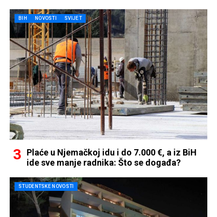
BIH
NOVOSTI
SVIJET
Plaće u Njemačkoj idu i do 7.000 €, a iz BiH
ide sve manje radnika: Što se događa?
STUDENTSKE NOVOSTI